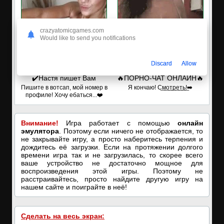
crazyatomicgames.com
Would like to send you notifications
Discard
Allow
✔️Настя пишет Вам
🔥ПОРНО-ЧАТ ОНЛАЙН🔥
Пишите в вотсап, мой номер в
Я кончаю! С͟м͟о͟т͟р͟е͟т͟ь͟!➡️
профиле! Хочу ебаться...❤️
Внимание!
Игра работает с помощью
онлайн
эмулятора
. Поэтому если ничего не отображается, то
не закрывайте игру, а просто наберитесь терпения и
дождитесь её загрузки. Если на протяжении долгого
времени игра так и не загрузилась, то скорее всего
ваше устройство не достаточно мощное для
воспроизведения этой игры. Поэтому не
расстраивайтесь, просто найдите другую игру на
нашем сайте и поиграйте в неё!
Сделать на весь экран: