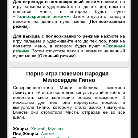
Для перехода в полноэкранный режим
нажмите на
игру пальцем и удерживайте его до тех пор, пока не
появится меню, в котором будет пункт
«Полноэкранный режим»
. Затем отпустите палец и
нажмите на данный пункт меню (
Полноэкранный
режим
).
Для выхода с полноэкранного режима
нажмите на
игру пальцем и удерживайте его до тех пор, пока не
появится меню, в котором будет пункт
«Оконный
режим»
. Затем отпустите палец и нажмите на данный
пункт меню (
Оконный режим
).
Порно игра Покемон Пародия -
Милосердие Гипно
Совершеннолетняя Мисти победила покемона
Ликитунга. Ей осталось только кинуть пустой покебол и
пополнить свою коллекцию новым покемоном. К
несчастью для неё, она перепутала покебол и
выпустила Гипно, которому стало жалко Ликитунга.
Вместе они отомстили Мисти, оттрахав её во все
щели.
Жанры:
Хентай
,
Мульты
Под Жанры:
Аниме