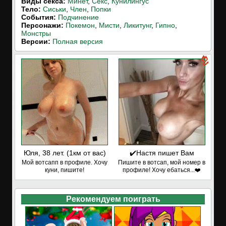
Виды секса:
Минет
,
Секс
,
Кунилингус
Тело:
Сиськи
,
Член
,
Попки
События:
Подчинение
Персонажи:
Покемон
,
Мисти
,
Ликитунг
,
Гипно
,
Монстры
Версии:
Полная версия
Юля, 38 лет. (1км от вас)
✔️Настя пишет Вам
Мой вотсапп в профиле. Хочу
Пишите в вотсап, мой номер в
куни, пишите!
профиле! Хочу ебаться...❤️
Рекомендуем поиграть