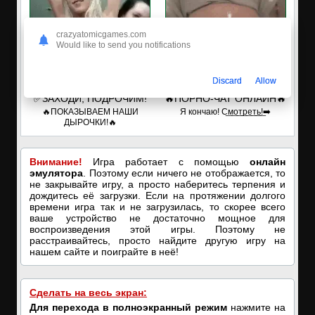
crazyatomicgames.com
Would like to send you notifications
Discard
Allow
✅ЗАХОДИ, ПОДРОЧИМ!
🔥ПОРНО-ЧАТ ОНЛАЙН🔥
🔥ПОКАЗЫВАЕМ НАШИ
Я кончаю! С͟м͟о͟т͟р͟е͟т͟ь͟!➡️
ДЫРОЧКИ!🔥
Внимание!
Игра работает с помощью
онлайн
эмулятора
. Поэтому если ничего не отображается, то
не закрывайте игру, а просто наберитесь терпения и
дождитесь её загрузки. Если на протяжении долгого
времени игра так и не загрузилась, то скорее всего
ваше устройство не достаточно мощное для
воспроизведения этой игры. Поэтому не
расстраивайтесь, просто найдите другую игру на
нашем сайте и поиграйте в неё!
Сделать на весь экран:
Для перехода в полноэкранный режим
нажмите на