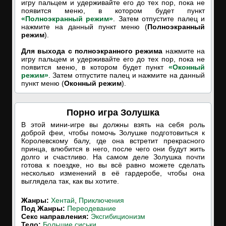
игру пальцем и удерживайте его до тех пор, пока не
появится меню, в котором будет пункт
«Полноэкранный режим»
. Затем отпустите палец и
нажмите на данный пункт меню (
Полноэкранный
режим
).
Для выхода с полноэкранного режима
нажмите на
игру пальцем и удерживайте его до тех пор, пока не
появится меню, в котором будет пункт
«Оконный
режим»
. Затем отпустите палец и нажмите на данный
пункт меню (
Оконный режим
).
Порно игра Золушка
В этой мини-игре вы должны взять на себя роль
доброй феи, чтобы помочь Золушке подготовиться к
Королевскому балу, где она встретит прекрасного
принца, влюбится в него, после чего они будут жить
долго и счастливо. На самом деле Золушка почти
готова к поездке, но вы всё равно можете сделать
несколько изменений в её гардеробе, чтобы она
выглядела так, как вы хотите.
Жанры:
Хентай
,
Приключения
Под Жанры:
Переодевание
Cекс направления:
Эксгибиционизм
Тело:
Большие сиськи