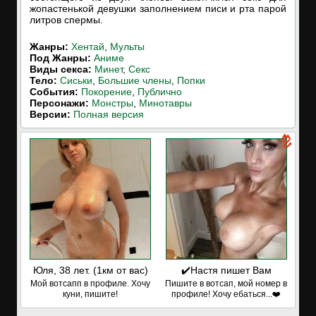
жопастенькой девушки заполнением писи и рта парой
литров спермы.
Жанры:
Хентай
,
Мульты
Под Жанры:
Аниме
Виды секса:
Минет
,
Секс
Тело:
Сиськи
,
Большие члены
,
Попки
События:
Покорение
,
Публично
Персонажи:
Монстры
,
Минотавры
Версии:
Полная версия
Юля, 38 лет. (1км от вас)
✔️Настя пишет Вам
Мой вотсапп в профиле. Хочу
Пишите в вотсап, мой номер в
куни, пишите!
профиле! Хочу ебаться...❤️