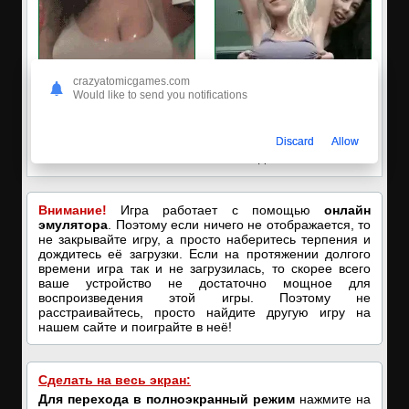
crazyatomicgames.com
Would like to send you notifications
🔥ПОРНО-ЧАТ ОНЛАЙН🔥
✅ЗАХОДИ, ПОДРОЧИМ!
Discard
Allow
Я кончаю! С͟м͟о͟т͟р͟е͟т͟ь͟!➡️
🔥ПОКАЗЫВАЕМ НАШИ
ДЫРОЧКИ!🔥
Внимание!
Игра работает с помощью
онлайн
эмулятора
. Поэтому если ничего не отображается, то
не закрывайте игру, а просто наберитесь терпения и
дождитесь её загрузки. Если на протяжении долгого
времени игра так и не загрузилась, то скорее всего
ваше устройство не достаточно мощное для
воспроизведения этой игры. Поэтому не
расстраивайтесь, просто найдите другую игру на
нашем сайте и поиграйте в неё!
Сделать на весь экран:
Для перехода в полноэкранный режим
нажмите на