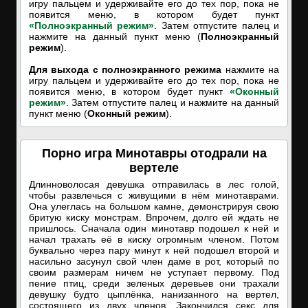
игру пальцем и удерживайте его до тех пор, пока не
появится меню, в котором будет пункт
«Полноэкранный режим»
. Затем отпустите палец и
нажмите на данный пункт меню (
Полноэкранный
режим
).
Для выхода с полноэкранного режима
нажмите на
игру пальцем и удерживайте его до тех пор, пока не
появится меню, в котором будет пункт
«Оконный
режим»
. Затем отпустите палец и нажмите на данный
пункт меню (
Оконный режим
).
Порно игра Минотавры отодрали на
вертеле
Длинноволосая девушка отправилась в лес голой,
чтобы развлечься с живущими в нём минотаврами.
Она улеглась на большом камне, демонстрируя свою
бритую киску монстрам. Впрочем, долго ей ждать не
пришлось. Сначала один минотавр подошел к ней и
начал трахать её в киску огромным членом. Потом
буквально через пару минут к ней подошел второй и
насильно засунул свой член даме в рот, который по
своим размерам ничем не уступает первому. Под
пение птиц, среди зеленых деревьев они трахали
девушку будто цыплёнка, нанизанного на вертел,
состоящего из двух членов. Закончился секс для