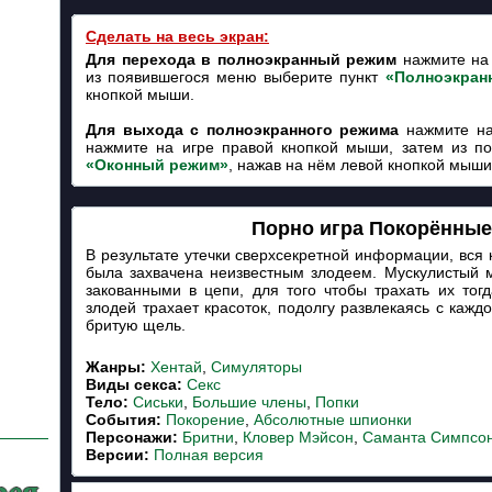
Сделать на весь экран:
Для перехода в полноэкранный режим
нажмите на 
из появившегося меню выберите пункт
«Полноэкран
кнопкой мыши.
Для выхода с полноэкранного режима
нажмите на
нажмите на игре правой кнопкой мыши, затем из п
«Оконный режим»
, нажав на нём левой кнопкой мыши
Порно игра Покорённые
В результате утечки сверхсекретной информации, вся
была захвачена неизвестным злодеем. Мускулистый м
закованными в цепи, для того чтобы трахать их тогд
злодей трахает красоток, подолгу развлекаясь с каждо
бритую щель.
Жанры:
Хентай
,
Симуляторы
Виды секса:
Секс
Тело:
Сиськи
,
Большие члены
,
Попки
События:
Покорение
,
Абсолютные шпионки
Персонажи:
Бритни
,
Кловер Мэйсон
,
Саманта Симпсо
Версии:
Полная версия