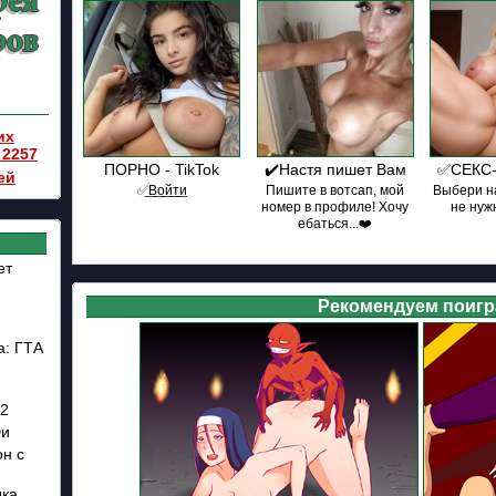
их
 2257
ПОРНО - TikTok
✔️Настя пишет Вам
✅СЕКС-
ей
✅͟В͟о͟й͟т͟и
Пишите в вотсап, мой
Выбери на
номер в профиле! Хочу
не нуж
ебаться...❤️
ет
Рекомендуем поигр
а: ГТА
 2
Юи
он с
дка