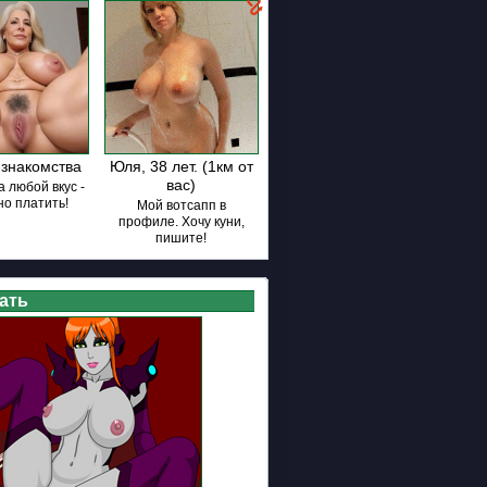
знакомства
Юля, 38 лет. (1км от
вас)
 любой вкус -
но платить!
Мой вотсапп в
профиле. Хочу куни,
пишите!
ать