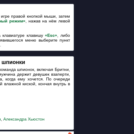
игре правой кнопкой мыши, затем
ный режим»
, нажав на нём левой
 клавиатуре клавишу
«Esc»
, либо
оявившегося меню выберите пункт
.
 шпионки
 команда шпионок, включая Бритни,
ужчина держит девушек взаперти,
а, когда ему хочется. По очереди
й влажной киской, кончая внутрь в
н
,
Александра Хьюстон