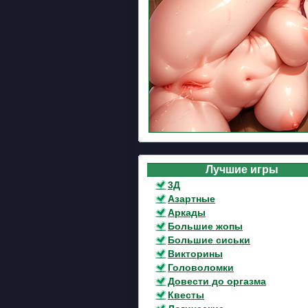
Лучшие игры
3Д
Азартные
Аркады
Большие жопы
Большие сиськи
Викторины
Головоломки
Довести до оргазма
Квесты