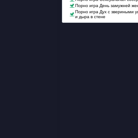
Порно игра День замужней ж
Порно игра Дух с звериными 
и дыра в стене