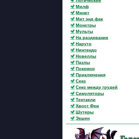
Логические
Милф
Минет
Мит энд фак
Монстры
Мульты
На раздевание
Наруто
Нинтендо
Новеллы
Пазлы
Покемон
Приключения
Секс
Секс между грудей
Симуляторы
Тентакли
Хвост Феи
Шутеры
Экшен