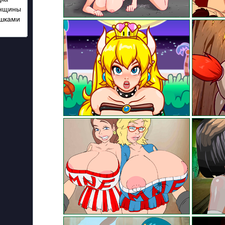
енщины
ушками