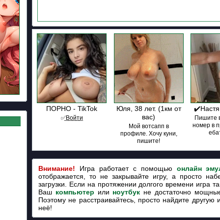
ПОРНО - TikTok
Юля, 38 лет. (1км от
✔️Настя
вас)
✅͟В͟о͟й͟т͟и
Пишите в
номер в 
Мой вотсапп в
ебат
профиле. Хочу куни,
пишите!
Внимание!
Игра работает с помощью
онлайн эму
отображается, то не закрывайте игру, а просто наб
загрузки. Если на протяжении долгого времени игра так
Ваш
компьютер
или
ноутбук
не достаточно мощные
Поэтому не расстраивайтесь, просто найдите другую 
неё!