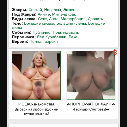
Жанры:
Хентай
,
Новеллы
,
Экшен
Под Жанры:
Аниме
,
Мит энд фак
Виды секса:
Секс
,
Анал
,
Мастурбация
,
Дрочить
Тело:
Большие сиськи
,
Большие члены
,
Большие
жопы
События:
Публично
,
Подглядывать
Персонажи:
Яёи Курибаяши
,
Бака
Версии:
Полная версия
✅СЕКС-знакомства
🔥ПОРНО-ЧАТ ОНЛАЙН🔥
Выбери на любой вкус - не
Я кончаю! С͟м͟о͟т͟р͟е͟т͟ь͟!➡️
нужно платить!