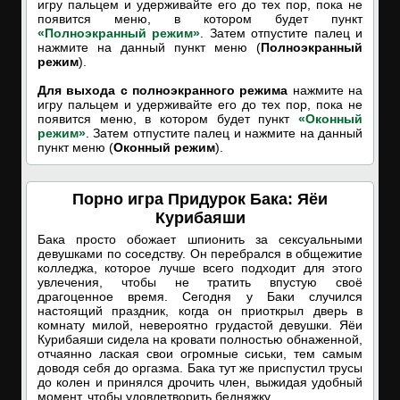
игру пальцем и удерживайте его до тех пор, пока не
появится меню, в котором будет пункт
«Полноэкранный режим»
. Затем отпустите палец и
нажмите на данный пункт меню (
Полноэкранный
режим
).
Для выхода с полноэкранного режима
нажмите на
игру пальцем и удерживайте его до тех пор, пока не
появится меню, в котором будет пункт
«Оконный
режим»
. Затем отпустите палец и нажмите на данный
пункт меню (
Оконный режим
).
Порно игра Придурок Бака: Яёи
Курибаяши
Бака просто обожает шпионить за сексуальными
девушками по соседству. Он перебрался в общежитие
колледжа, которое лучше всего подходит для этого
увлечения, чтобы не тратить впустую своё
драгоценное время. Сегодня у Баки случился
настоящий праздник, когда он приоткрыл дверь в
комнату милой, невероятно грудастой девушки. Яёи
Курибаяши сидела на кровати полностью обнаженной,
отчаянно лаская свои огромные сиськи, тем самым
доводя себя до оргазма. Бака тут же приспустил трусы
до колен и принялся дрочить член, выжидая удобный
момент, чтобы удовлетворить бедняжку.