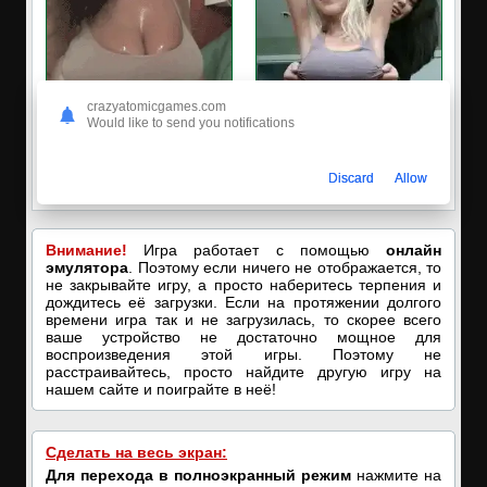
crazyatomicgames.com
Would like to send you notifications
🔥ПОРНО-ЧАТ ОНЛАЙН🔥
✅ЗАХОДИ, ПОДРОЧИМ!
Я кончаю! С͟м͟о͟т͟р͟е͟т͟ь͟!➡️
🔥ПОКАЗЫВАЕМ НАШИ
Discard
Allow
ДЫРОЧКИ!🔥
Внимание!
Игра работает с помощью
онлайн
эмулятора
. Поэтому если ничего не отображается, то
не закрывайте игру, а просто наберитесь терпения и
дождитесь её загрузки. Если на протяжении долгого
времени игра так и не загрузилась, то скорее всего
ваше устройство не достаточно мощное для
воспроизведения этой игры. Поэтому не
расстраивайтесь, просто найдите другую игру на
нашем сайте и поиграйте в неё!
Сделать на весь экран:
Для перехода в полноэкранный режим
нажмите на