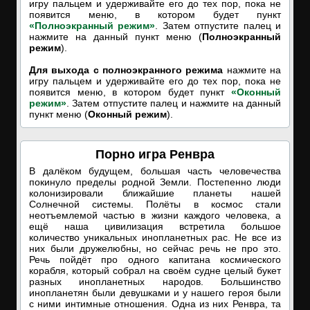
игру пальцем и удерживайте его до тех пор, пока не
появится меню, в котором будет пункт
«Полноэкранный режим»
. Затем отпустите палец и
нажмите на данный пункт меню (
Полноэкранный
режим
).
Для выхода с полноэкранного режима
нажмите на
игру пальцем и удерживайте его до тех пор, пока не
появится меню, в котором будет пункт
«Оконный
режим»
. Затем отпустите палец и нажмите на данный
пункт меню (
Оконный режим
).
Порно игра Ренвра
В далёком будущем, большая часть человечества
покинуло пределы родной Земли. Постепенно люди
колонизировали ближайшие планеты нашей
Солнечной системы. Полёты в космос стали
неотъемлемой частью в жизни каждого человека, а
ещё наша цивилизация встретила большое
количество уникальных инопланетных рас. Не все из
них были дружелюбны, но сейчас речь не про это.
Речь пойдёт про одного капитана космического
корабля, который собрал на своём судне целый букет
разных инопланетных народов. Большинство
инопланетян были девушками и у нашего героя были
с ними интимные отношения. Одна из них Ренвра, та