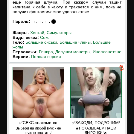
ещё горячая штучка. При каждом случаи тащит
капитана к себе в каюту и трахается с ним, пока не
получит фантастическое удовольствие.
Пароль: →, →, ←, ⬤
Жанры:
Хентай
,
Симуляторы
Виды секса:
Секс
Тело:
Большие сиськи
,
Большие члены
,
Большие
жопы
Персонажи:
Ренвра
,
Девушки монстры
,
Инопланетяне
Версии:
Полная версия
✅СЕКС-знакомства
✅ЗАХОДИ, ПОДРОЧИМ!
Выбери на любой вкус - не
🔥ПОКАЗЫВАЕМ НАШИ
нужно платить!
ДЫРОЧКИ!🔥