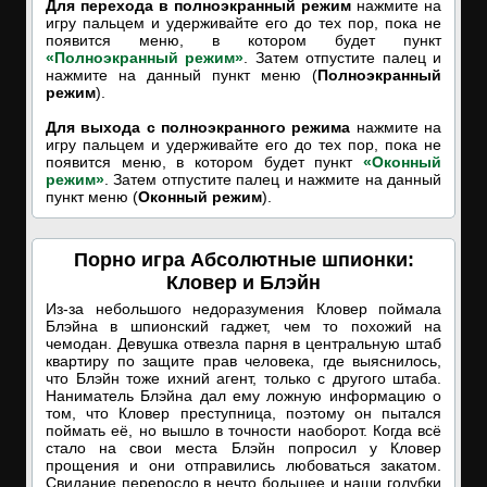
Для перехода в полноэкранный режим
нажмите на
игру пальцем и удерживайте его до тех пор, пока не
появится меню, в котором будет пункт
«Полноэкранный режим»
. Затем отпустите палец и
нажмите на данный пункт меню (
Полноэкранный
режим
).
Для выхода с полноэкранного режима
нажмите на
игру пальцем и удерживайте его до тех пор, пока не
появится меню, в котором будет пункт
«Оконный
режим»
. Затем отпустите палец и нажмите на данный
пункт меню (
Оконный режим
).
Порно игра Абсолютные шпионки:
Кловер и Блэйн
Из-за небольшого недоразумения Кловер поймала
Блэйна в шпионский гаджет, чем то похожий на
чемодан. Девушка отвезла парня в центральную штаб
квартиру по защите прав человека, где выяснилось,
что Блэйн тоже ихний агент, только с другого штаба.
Наниматель Блэйна дал ему ложную информацию о
том, что Кловер преступница, поэтому он пытался
поймать её, но вышло в точности наоборот. Когда всё
стало на свои места Блэйн попросил у Кловер
прощения и они отправились любоваться закатом.
Свидание переросло в нечто большее и наши голубки