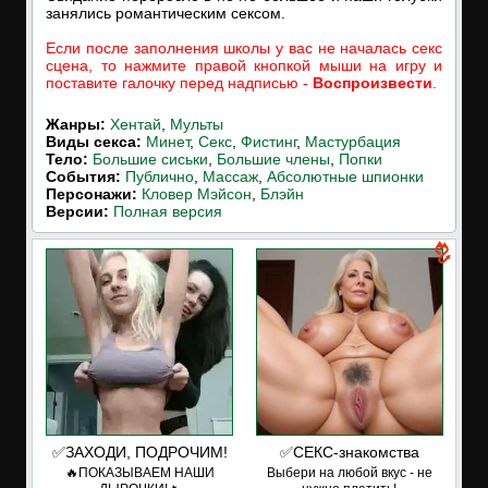
занялись романтическим сексом.
Если после заполнения школы у вас не началась секс
сцена, то нажмите правой кнопкой мыши на игру и
поставите галочку перед надписью -
Воспроизвести
.
Жанры:
Хентай
,
Мульты
Виды секса:
Минет
,
Секс
,
Фистинг
,
Мастурбация
Тело:
Большие сиськи
,
Большие члены
,
Попки
События:
Публично
,
Массаж
,
Абсолютные шпионки
Персонажи:
Кловер Мэйсон
,
Блэйн
Версии:
Полная версия
✅ЗАХОДИ, ПОДРОЧИМ!
✅СЕКС-знакомства
🔥ПОКАЗЫВАЕМ НАШИ
Выбери на любой вкус - не