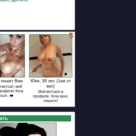
 пишет Вам
Юля, 38 лет. (1км от
вас)
 вотсап, мой
профиле! Хочу
Мой вотсапп в
ься...❤️
профиле. Хочу куни,
пишите!
ать