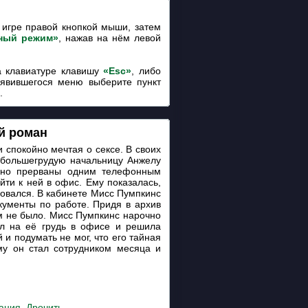
игре правой кнопкой мыши, затем
ный режим»
, нажав на нём левой
 клавиатуре клавишу
«Esc»
, либо
оявившегося меню выберите пункт
.
й роман
и спокойно мечтая о сексе. В своих
ю большегрудую начальницу Анжелу
анно прерваны одним телефонным
йти к ней в офис. Ему показалась,
новался. В кабинете Мисс Пумпкинс
кументы по работе. Придя в архив
ам не было. Мисс Пумпкинс нарочно
ел на её грудь в офисе и решила
и подумать не мог, что его тайная
ему он стал сотрудником месяца и
ация
,
Дрочить