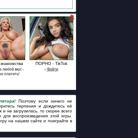
знакомства
ПОРНО - TikTok
 любой вкус -
✅͟В͟о͟й͟т͟и
но платить!
лятора
! Поэтому если ничего не
еритесь терпения и дождитесь её
 и не загрузилась, то скорее всего
 для воспроизведения этой игры.
игру на нашем сайте и поиграйте в