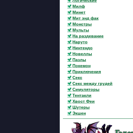
Логические
Милф
Минет
Мит энд фак
Монстры
Мульты
На раздевание
Наруто
Нинтендо
Новеллы
Пазлы
Покемон
Приключения
Секс
Секс между грудей
Симуляторы
Тентакли
Хвост Феи
Шутеры
Экшен