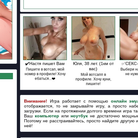
✔️Настя пишет Вам
Юля, 38 лет. (1км от
✅СЕКС-
вас)
Пишите в вотсап, мой
Выбери на
номер в профиле! Хочу
не нуж
Мой вотсапп в
ебаться...❤️
профиле. Хочу куни,
пишите!
Внимание!
Игра работает с помощью
онлайн эму
отображается, то не закрывайте игру, а просто наб
загрузки. Если на протяжении долгого времени игра так
Ваш
компьютер
или
ноутбук
не достаточно мощные
Поэтому не расстраивайтесь, просто найдите другую 
неё!