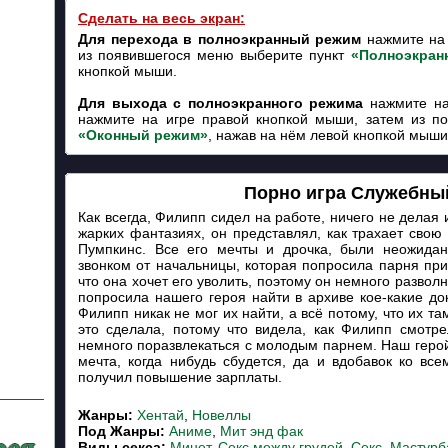
Сделать на весь экран:
Для перехода в полноэкранный режим
нажмите на 
из появившегося меню выберите пункт
«Полноэкран
кнопкой мыши.
Для выхода с полноэкранного режима
нажмите на
нажмите на игре правой кнопкой мыши, затем из п
«Оконный режим»
, нажав на нём левой кнопкой мыши
Порно игра Служебны
Как всегда, Филипп сидел на работе, ничего не делая 
жарких фантазиях, он представлял, как трахает сво
Пумпкинс. Все его мечты и дрочка, были неожид
звонком от начальницы, которая попросила парня при
что она хочет его уволить, поэтому он немного развол
попросила нашего героя найти в архиве кое-какие до
Филипп никак не мог их найти, а всё потому, что их т
это сделала, потому что видела, как Филипп смотр
немного поразвлекаться с молодым парнем. Наш герой 
мечта, когда нибудь сбудется, да и вдобавок ко вс
получил повышение зарплаты.
Жанры:
Хентай
,
Новеллы
Под Жанры:
Аниме
,
Мит энд фак
Виды секса:
Минет
,
Секс между грудей
,
Секс
,
Мастурб