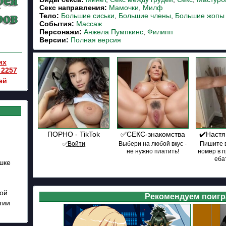
Cекс направления:
Мамочки
,
Милф
Тело:
Большие сиськи
,
Большие члены
,
Большие жопы
События:
Массаж
Персонажи:
Анжела Пумпкинс
,
Филипп
Версии:
Полная версия
их
 2257
ей
й
ПОРНО - TikTok
✅СЕКС-знакомства
✔️Настя
✅͟В͟о͟й͟т͟и
Выбери на любой вкус -
Пишите в
не нужно платить!
номер в 
ебат
шке
кой
Рекомендуем поигр
тии