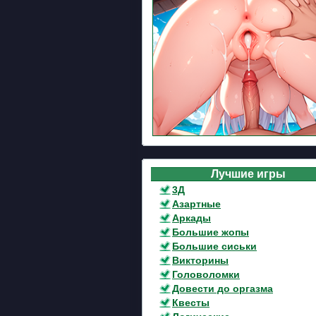
Лучшие игры
3Д
Азартные
Аркады
Большие жопы
Большие сиськи
Викторины
Головоломки
Довести до оргазма
Квесты