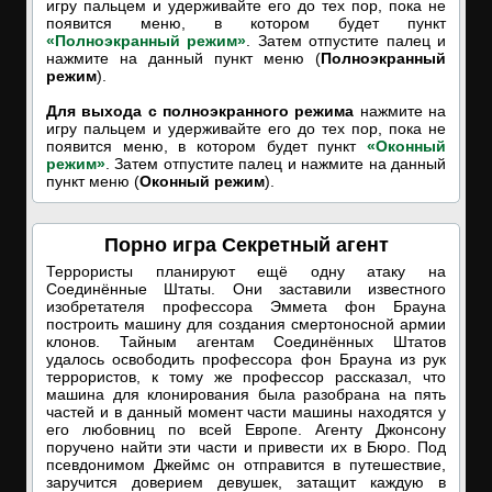
игру пальцем и удерживайте его до тех пор, пока не
появится меню, в котором будет пункт
«Полноэкранный режим»
. Затем отпустите палец и
нажмите на данный пункт меню (
Полноэкранный
режим
).
Для выхода с полноэкранного режима
нажмите на
игру пальцем и удерживайте его до тех пор, пока не
появится меню, в котором будет пункт
«Оконный
режим»
. Затем отпустите палец и нажмите на данный
пункт меню (
Оконный режим
).
Порно игра Секретный агент
Террористы планируют ещё одну атаку на
Соединённые Штаты. Они заставили известного
изобретателя профессора Эммета фон Брауна
построить машину для создания смертоносной армии
клонов. Тайным агентам Соединённых Штатов
удалось освободить профессора фон Брауна из рук
террористов, к тому же профессор рассказал, что
машина для клонирования была разобрана на пять
частей и в данный момент части машины находятся у
его любовниц по всей Европе. Агенту Джонсону
поручено найти эти части и привести их в Бюро. Под
псевдонимом Джеймс он отправится в путешествие,
заручится доверием девушек, затащит каждую в