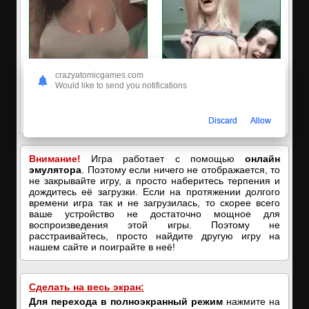
crazyatomicgames.com
Would like to send you notifications
🔥ПОРНО-ЧАТ ОНЛАЙН🔥
✅ЗАХОДИ, ПОДРОЧИМ!
Я кончаю! С͟м͟о͟т͟р͟е͟т͟ь͟!➡️
🔥ПОКАЗЫВАЕМ НАШИ
ДЫРОЧКИ!🔥
Discard
Allow
Внимание!
Игра работает с помощью
онлайн
эмулятора
. Поэтому если ничего не отображается, то
не закрывайте игру, а просто наберитесь терпения и
дождитесь её загрузки. Если на протяжении долгого
времени игра так и не загрузилась, то скорее всего
ваше устройство не достаточно мощное для
воспроизведения этой игры. Поэтому не
расстраивайтесь, просто найдите другую игру на
нашем сайте и поиграйте в неё!
Сделать на весь экран:
Для перехода в полноэкранный режим
нажмите на