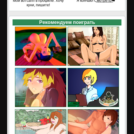
Мой вотсапп в профиле. Хочу
Я кончаю! С͟м͟о͟т͟р͟е͟т͟ь͟!➡️
куни, пишите!
Рекомендуем поиграть