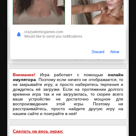
crazyatomicgames.com
Would like to send you notifications
🔥ПОРНО-ЧАТ ОНЛАЙН🔥
✔️Настя пишет Вам
Discard
Allow
Я кончаю! С͟м͟о͟т͟р͟е͟т͟ь͟!➡️
Пишите в вотсап, мой номер в
профиле! Хочу ебаться...❤️
Внимание!
Игра работает с помощью
онлайн
эмулятора
. Поэтому если ничего не отображается, то
не закрывайте игру, а просто наберитесь терпения и
дождитесь её загрузки. Если на протяжении долгого
времени игра так и не загрузилась, то скорее всего
ваше устройство не достаточно мощное для
воспроизведения этой игры. Поэтому не
расстраивайтесь, просто найдите другую игру на
нашем сайте и поиграйте в неё!
Сделать на весь экран: