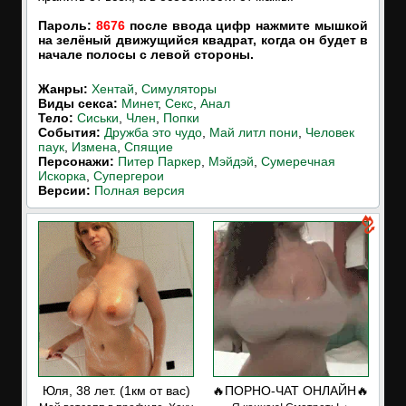
Пароль:
8676
после ввода цифр нажмите мышкой
на зелёный движущийся квадрат, когда он будет в
начале полосы с левой стороны.
Жанры:
Хентай
,
Симуляторы
Виды секса:
Минет
,
Секс
,
Анал
Тело:
Сиськи
,
Член
,
Попки
События:
Дружба это чудо
,
Май литл пони
,
Человек
паук
,
Измена
,
Спящие
Персонажи:
Питер Паркер
,
Мэйдэй
,
Сумеречная
Искорка
,
Супергерои
Версии:
Полная версия
Юля, 38 лет. (1км от вас)
🔥ПОРНО-ЧАТ ОНЛАЙН🔥