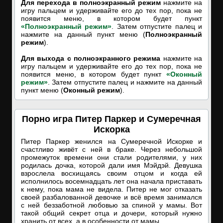
Для перехода в полноэкранный режим
нажмите на
игру пальцем и удерживайте его до тех пор, пока не
появится меню, в котором будет пункт
«Полноэкранный режим»
. Затем отпустите палец и
нажмите на данный пункт меню (
Полноэкранный
режим
).
Для выхода с полноэкранного режима
нажмите на
игру пальцем и удерживайте его до тех пор, пока не
появится меню, в котором будет пункт
«Оконный
режим»
. Затем отпустите палец и нажмите на данный
пункт меню (
Оконный режим
).
Порно игра Питер Паркер и Сумеречная
Искорка
Питер Паркер женился на Сумеречной Искорке и
счастливо живёт с ней в браке. Через небольшой
промежуток времени они стали родителями, у них
родилась дочка, которой дали имя Мэйдэй. Девушка
взрослела восхищаясь своим отцом и когда ей
исполнилось восемнадцать лет она начала приставать
к нему, пока мама не видела. Питер не мог отказать
своей разбалованной девочке и всё время занимался
с ней беззаботной любовью за спиной у мамы. Вот
такой общий секрет отца и дочери, который нужно
хранить от всех, а в особенности от мамы.