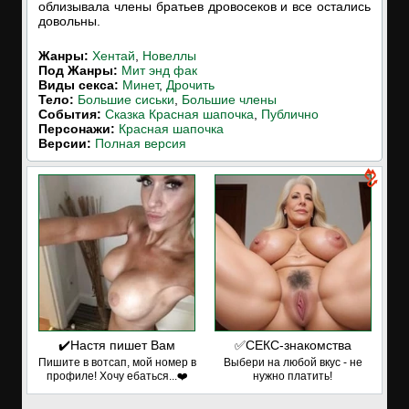
облизывала члены братьев дровосеков и все остались
довольны.
Жанры:
Хентай
,
Новеллы
Под Жанры:
Мит энд фак
Виды секса:
Минет
,
Дрочить
Тело:
Большие сиськи
,
Большие члены
События:
Сказка Красная шапочка
,
Публично
Персонажи:
Красная шапочка
Версии:
Полная версия
✔️Настя пишет Вам
✅СЕКС-знакомства
Пишите в вотсап, мой номер в
Выбери на любой вкус - не
профиле! Хочу ебаться...❤️
нужно платить!