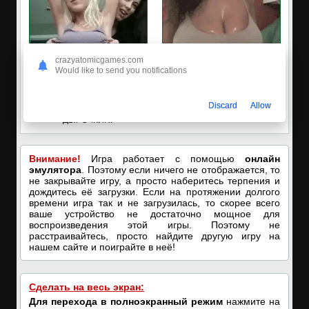
crazyatomicgames.com
Would like to send you notifications
✅ЗАХОДИ, ПОДРОЧИМ!
🔥ПОРНО-ЧАТ ОНЛАЙН🔥
Discard
Allow
🔥ПОКАЗЫВАЕМ НАШИ
Я кончаю! С͟м͟о͟т͟р͟е͟т͟ь͟!➡️
ДЫРОЧКИ!🔥
Внимание!
Игра работает с помощью
онлайн
эмулятора
. Поэтому если ничего не отображается, то
не закрывайте игру, а просто наберитесь терпения и
дождитесь её загрузки. Если на протяжении долгого
времени игра так и не загрузилась, то скорее всего
ваше устройство не достаточно мощное для
воспроизведения этой игры. Поэтому не
расстраивайтесь, просто найдите другую игру на
нашем сайте и поиграйте в неё!
Сделать на весь экран:
Для перехода в полноэкранный режим
нажмите на