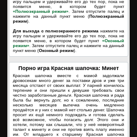
игру пальцем и удерживайте его до тех пор, пока не
появится меню, в котором будет пункт
«Полноэкранный режим»
. Затем отпустите палец и
нажмите на данный пункт меню (
Полноэкранный
режим
).
Для выхода с полноэкранного режима
нажмите на
игру пальцем и удерживайте его до тех пор, пока не
появится меню, в котором будет пункт
«Оконный
режим»
. Затем отпустите палец и нажмите на данный
пункт меню (
Оконный режим
).
Порно игра Красная шапочка: Минет
Красная шапочка вместе с мамой задолжали
дровосекам много денег за поставки дров и уже три
месяца отстают от своих выплат. У парней кончилось
терпение и они пришли к девушке требовать свои
честно заработанные деньги. Красная шапочка и рада
была бы вернуть долг, но к сожалению, последние
несколько месяцев выпечка очень медленно
продаётся и у них с мамой нет столько денег. Шапочка
просит их ещё немного подождать и готова сделать
всё возможное, чтобы погасить долг. Этого они и
хотели, потому как слышали, что у неё невероятный
талант к минету и они не против взять плату именно
им. От младшего к старшему Красная шапочка