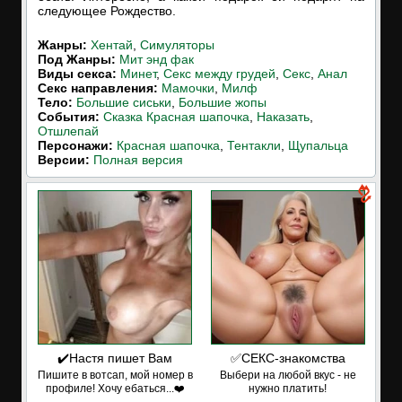
следующее Рождество.
Жанры:
Хентай
,
Симуляторы
Под Жанры:
Мит энд фак
Виды секса:
Минет
,
Секс между грудей
,
Секс
,
Анал
Cекс направления:
Мамочки
,
Милф
Тело:
Большие сиськи
,
Большие жопы
События:
Сказка Красная шапочка
,
Наказать
,
Отшлепай
Персонажи:
Красная шапочка
,
Тентакли
,
Щупальца
Версии:
Полная версия
✔️Настя пишет Вам
✅СЕКС-знакомства
Пишите в вотсап, мой номер в
Выбери на любой вкус - не
профиле! Хочу ебаться...❤️
нужно платить!