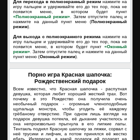
Для перехода в полноэкранный режим
нажмите на
игру пальцем и удерживайте его до тех пор, пока не
появится меню, в котором будет пункт
«Полноэкранный режим»
. Затем отпустите палец и
нажмите на данный пункт меню (
Полноэкранный
режим
).
Для выхода с полноэкранного режима
нажмите на
игру пальцем и удерживайте его до тех пор, пока не
появится меню, в котором будет пункт
«Оконный
режим»
. Затем отпустите палец и нажмите на данный
пункт меню (
Оконный режим
).
Порно игра Красная шапочка:
Рождественский подарок
Всем известно, что Красная шапочка - распутная
девушка, которая любит хороший жесткий трах. Вот
почему в это Рождество она получила очень
необычный подарок - огромные членоподобные
щупальца монстра, чтобы угодить её каждому
грёбаному отверстию. При одном лишь взгляде на
подарок девушка потекла, её дыхание участилось и
она непроизвольно прыгнула в его липкие лапы.
Тентакль поднял Красную шапочку за ляжки, сорвал с
неё трусики и лифчик, а потом принялся её жестко
ебать. Интересно, а какой подарок ей подарят на