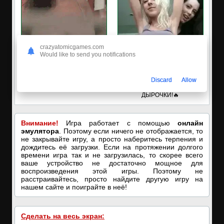
crazyatomicgames.com
Would like to send you notifications
🔥ПОРНО-ЧАТ ОНЛАЙН🔥
✅ЗАХОДИ, ПОДРОЧИМ!
Discard
Allow
Я кончаю! С͟м͟о͟т͟р͟е͟т͟ь͟!➡️
🔥ПОКАЗЫВАЕМ НАШИ
ДЫРОЧКИ!🔥
Внимание!
Игра работает с помощью
онлайн
эмулятора
. Поэтому если ничего не отображается, то
не закрывайте игру, а просто наберитесь терпения и
дождитесь её загрузки. Если на протяжении долгого
времени игра так и не загрузилась, то скорее всего
ваше устройство не достаточно мощное для
воспроизведения этой игры. Поэтому не
расстраивайтесь, просто найдите другую игру на
нашем сайте и поиграйте в неё!
Сделать на весь экран: