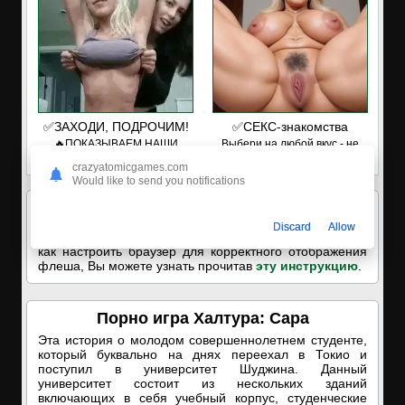
✅ЗАХОДИ, ПОДРОЧИМ!
✅СЕКС-знакомства
🔥ПОКАЗЫВАЕМ НАШИ
Выбери на любой вкус - не
ДЫРОЧКИ!🔥
нужно платить!
crazyatomicgames.com
Would like to send you notifications
Если у Вас
ничего не отображается
значит Вам
необходимо установить
Флеш плеер
на Ваш
Discard
Allow
телефон
или
планшет
. О том как это сделать и о том
как настроить браузер для корректного отображения
флеша, Вы можете узнать прочитав
эту инструкцию
.
Порно игра Халтура: Сара
Эта история о молодом совершеннолетнем студенте,
который буквально на днях переехал в Токио и
поступил в университет Шуджина. Данный
университет состоит из нескольких зданий
включающих в себя учебный корпус, студенческие