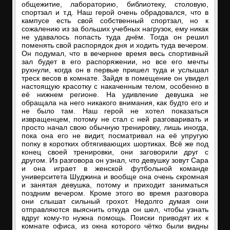
общежитие, лабораторию, библиотеку, столовую,
спортзал и т.д. Наш герой очень обрадовался, что в
кампусе есть свой собственный спортзал, но к
сожалению из за больших учебных нагрузок, ему никак
не удавалось попасть туда днём. Тогда он решил
поменять свой распорядок дня и ходить туда вечером.
Он подумал, что в вечернее время весь спортивный
зал будет в его распоряжении, но все его мечты
рухнули, когда он в первые пришел туда и услышал
треск весов в комнате. Зайдя в помещение он увидел
настоящую красотку с накаченным телом, особенно в
её нижнем регионе. На удивление девушка не
обращала на него никакого внимания, как будто его и
не было там. Наш герой не хотел показаться
извращенцем, потому не стал с ней разговаривать и
просто начал свою обычную тренировку, лишь иногда,
пока она его не видит, посматривал на её упругую
попку в коротких обтягивающих шортиках. Всё же под
конец своей тренировки, они заговорили друг с
другом. Из разговора он узнал, что девушку зовут Сара
и она играет в женской футбольной команде
университета Шуджина и вообще она очень скромная
и занятая девушка, потому и приходит заниматься
поздним вечером. Кроме этого во время разговора
они слышат сильный грохот. Недолго думая они
отправляются выяснить откуда он шел, чтобы узнать
вдруг кому-то нужна помощь. Поиски приводят их к
комнате офиса, из окна которого чётко были видны