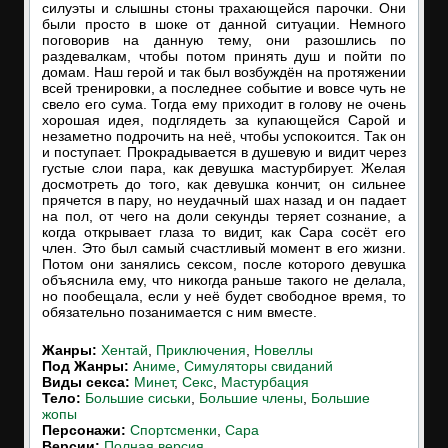
силуэты и слышны стоны трахающейся парочки. Они
были просто в шоке от данной ситуации. Немного
поговорив на данную тему, они разошлись по
раздевалкам, чтобы потом принять душ и пойти по
домам. Наш герой и так был возбуждён на протяжении
всей тренировки, а последнее событие и вовсе чуть не
свело его сума. Тогда ему приходит в голову не очень
хорошая идея, подглядеть за купающейся Сарой и
незаметно подрочить на неё, чтобы успокоится. Так он
и поступает. Прокрадывается в душевую и видит через
густые слои пара, как девушка мастурбирует. Желая
досмотреть до того, как девушка кончит, он сильнее
прячется в пару, но неудачный шах назад и он падает
на пол, от чего на доли секунды теряет сознание, а
когда открывает глаза то видит, как Сара сосёт его
член. Это был самый счастливый момент в его жизни.
Потом они занялись сексом, после которого девушка
объяснила ему, что никогда раньше такого не делала,
но пообещала, если у неё будет свободное время, то
обязательно позанимается с ним вместе.
Жанры:
Хентай
,
Приключения
,
Новеллы
Под Жанры:
Аниме
,
Симуляторы свиданий
Виды секса:
Минет
,
Секс
,
Мастурбация
Тело:
Большие сиськи
,
Большие члены
,
Большие
жопы
Персонажи:
Спортсменки
,
Сара
Версии:
Полная версия