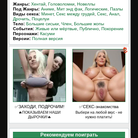
Жанры:
Хентай
,
Головоломки
,
Новеллы
Под Жанры:
Аниме
,
Мит энд фак
,
Логические
,
Пазлы
Виды секса:
Минет
,
Секс между грудей
,
Секс
,
Анал
,
Дрочить
,
Поцелуи
Тело:
Большие сиськи
,
Член
,
Большие жопы
События:
Живые или мёртвые
,
Публично
,
Покорение
Персонажи:
Касуми
Версии:
Полная версия
✅ЗАХОДИ, ПОДРОЧИМ!
✅СЕКС-знакомства
🔥ПОКАЗЫВАЕМ НАШИ
Выбери на любой вкус - не
ДЫРОЧКИ!🔥
нужно платить!
Рекомендуем поиграть