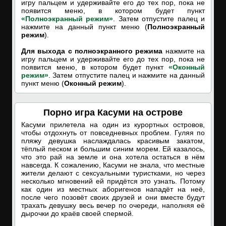
игру пальцем и удерживайте его до тех пор, пока не
появится меню, в котором будет пункт
«Полноэкранный режим»
. Затем отпустите палец и
нажмите на данный пункт меню (
Полноэкранный
режим
).
Для выхода с полноэкранного режима
нажмите на
игру пальцем и удерживайте его до тех пор, пока не
появится меню, в котором будет пункт
«Оконный
режим»
. Затем отпустите палец и нажмите на данный
пункт меню (
Оконный режим
).
Порно игра Касуми на острове
Касуми прилетела на один из курортных островов,
чтобы отдохнуть от повседневных проблем. Гуляя по
пляжу девушка наслаждалась красивым закатом,
тёплый песком и большим синим морем. Ей казалось,
что это рай на земле и она хотела остаться в нём
навсегда. К сожалению, Касуми не знала, что местные
жители делают с сексуальными туристками, но через
несколько мгновений ей придётся это узнать. Потому
как один из местных аборигенов нападёт на неё,
после чего позовёт своих друзей и они вместе будут
трахать девушку весь вечер по очереди, наполняя её
дырочки до краёв своей спермой.