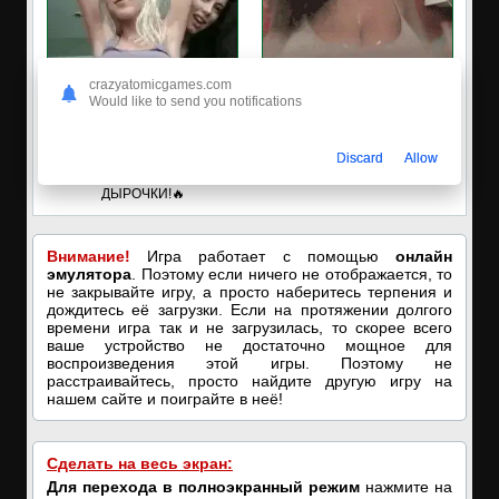
crazyatomicgames.com
Would like to send you notifications
✅ЗАХОДИ, ПОДРОЧИМ!
🔥ПОРНО-ЧАТ ОНЛАЙН🔥
Discard
Allow
🔥ПОКАЗЫВАЕМ НАШИ
Я кончаю! С͟м͟о͟т͟р͟е͟т͟ь͟!➡️
ДЫРОЧКИ!🔥
Внимание!
Игра работает с помощью
онлайн
эмулятора
. Поэтому если ничего не отображается, то
не закрывайте игру, а просто наберитесь терпения и
дождитесь её загрузки. Если на протяжении долгого
времени игра так и не загрузилась, то скорее всего
ваше устройство не достаточно мощное для
воспроизведения этой игры. Поэтому не
расстраивайтесь, просто найдите другую игру на
нашем сайте и поиграйте в неё!
Сделать на весь экран:
Для перехода в полноэкранный режим
нажмите на