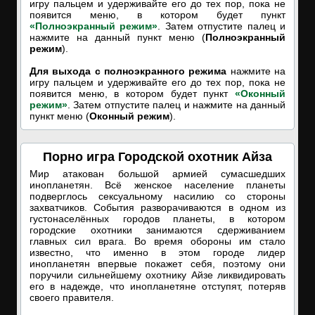
игру пальцем и удерживайте его до тех пор, пока не
появится меню, в котором будет пункт
«Полноэкранный режим»
. Затем отпустите палец и
нажмите на данный пункт меню (
Полноэкранный
режим
).
Для выхода с полноэкранного режима
нажмите на
игру пальцем и удерживайте его до тех пор, пока не
появится меню, в котором будет пункт
«Оконный
режим»
. Затем отпустите палец и нажмите на данный
пункт меню (
Оконный режим
).
Порно игра Городской охотник Айза
Мир атакован большой армией сумасшедших
инопланетян. Всё женское население планеты
подверглось сексуальному насилию со стороны
захватчиков. События разворачиваются в одном из
густонаселённых городов планеты, в котором
городские охотники занимаются сдерживанием
главных сил врага. Во время обороны им стало
известно, что именно в этом городе лидер
инопланетян впервые покажет себя, поэтому они
поручили сильнейшему охотнику Айзе ликвидировать
его в надежде, что инопланетяне отступят, потеряв
своего правителя.