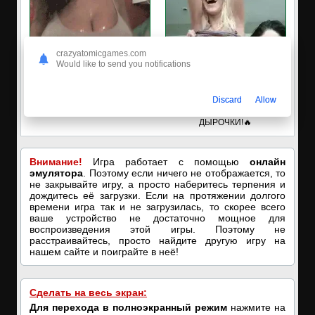
crazyatomicgames.com
Would like to send you notifications
🔥ПОРНО-ЧАТ ОНЛАЙН🔥
✅ЗАХОДИ, ПОДРОЧИМ!
Discard
Allow
Я кончаю! С͟м͟о͟т͟р͟е͟т͟ь͟!➡️
🔥ПОКАЗЫВАЕМ НАШИ
ДЫРОЧКИ!🔥
Внимание!
Игра работает с помощью
онлайн
эмулятора
. Поэтому если ничего не отображается, то
не закрывайте игру, а просто наберитесь терпения и
дождитесь её загрузки. Если на протяжении долгого
времени игра так и не загрузилась, то скорее всего
ваше устройство не достаточно мощное для
воспроизведения этой игры. Поэтому не
расстраивайтесь, просто найдите другую игру на
нашем сайте и поиграйте в неё!
Сделать на весь экран:
Для перехода в полноэкранный режим
нажмите на