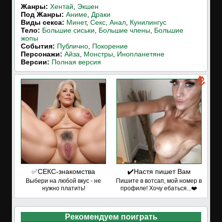
Жанры:
Хентай
,
Экшен
Под Жанры:
Аниме
,
Драки
Виды секса:
Минет
,
Секс
,
Анал
,
Кунилингус
Тело:
Большие сиськи
,
Большие члены
,
Большие
жопы
События:
Публично
,
Покорение
Персонажи:
Айза
,
Монстры
,
Инопланетяне
Версии:
Полная версия
✅СЕКС-знакомства
✔️Настя пишет Вам
Выбери на любой вкус - не
Пишите в вотсап, мой номер в
нужно платить!
профиле! Хочу ебаться...❤️
Рекомендуем поиграть