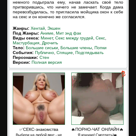
немного подыграла ему, начав ласкать своё тело
притворившись, что ничего не замечает. Когда дама
перевозбудилась, то пригласила мойщика окон к себе
на секс и он конечно же согласился.
Жанры:
Хентай
,
Экшен
Под Жанры:
Аниме
,
Мит энд фак
Виды секса:
Минет
,
Секс между грудей
,
Секс
,
Мастурбация
,
Дрочить
Тело:
Большие сиськи
,
Большие члены
,
Попки
События:
Публично
,
Спящие
,
Подглядывать
Персонажи:
Стен
Версии:
Полная версия
✅СЕКС-знакомства
🔥ПОРНО-ЧАТ ОНЛАЙН🔥
Выбери на любой вкус - не
Я кончаю! С͟м͟о͟т͟р͟е͟т͟ь͟!➡️