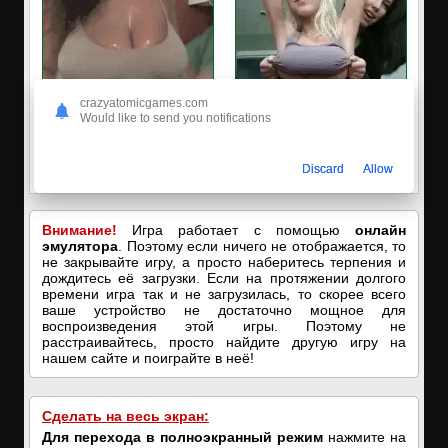
crazyatomicgames.com
Would like to send you notifications
🔥ПОРНО-ЧАТ ОНЛАЙН🔥
✅ЗАХОДИ, ПОДРОЧИМ!
Я кончаю! С͟м͟о͟т͟р͟е͟т͟ь͟!➡️
🔥ПОКАЗЫВАЕМ НАШИ
Discard
Allow
ДЫРОЧКИ!🔥
Внимание!
Игра работает с помощью
онлайн
эмулятора
. Поэтому если ничего не отображается, то
не закрывайте игру, а просто наберитесь терпения и
дождитесь её загрузки. Если на протяжении долгого
времени игра так и не загрузилась, то скорее всего
ваше устройство не достаточно мощное для
воспроизведения этой игры. Поэтому не
расстраивайтесь, просто найдите другую игру на
нашем сайте и поиграйте в неё!
Сделать на весь экран:
Для перехода в полноэкранный режим
нажмите на