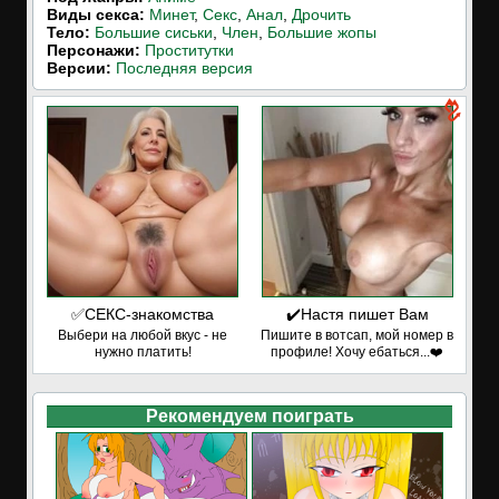
Виды секса:
Минет
,
Секс
,
Анал
,
Дрочить
Тело:
Большие сиськи
,
Член
,
Большие жопы
Персонажи:
Проститутки
Версии:
Последняя версия
✅СЕКС-знакомства
✔️Настя пишет Вам
Выбери на любой вкус - не
Пишите в вотсап, мой номер в
нужно платить!
профиле! Хочу ебаться...❤️
Рекомендуем поиграть