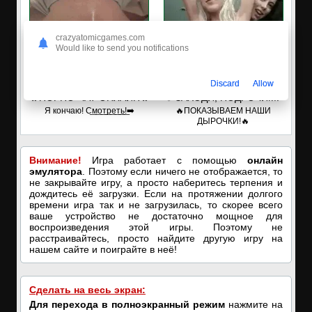
crazyatomicgames.com
Would like to send you notifications
Discard
Allow
🔥ПОРНО-ЧАТ ОНЛАЙН🔥
✅ЗАХОДИ, ПОДРОЧИМ!
Я кончаю! С͟м͟о͟т͟р͟е͟т͟ь͟!➡️
🔥ПОКАЗЫВАЕМ НАШИ
ДЫРОЧКИ!🔥
Внимание!
Игра работает с помощью
онлайн
эмулятора
. Поэтому если ничего не отображается, то
не закрывайте игру, а просто наберитесь терпения и
дождитесь её загрузки. Если на протяжении долгого
времени игра так и не загрузилась, то скорее всего
ваше устройство не достаточно мощное для
воспроизведения этой игры. Поэтому не
расстраивайтесь, просто найдите другую игру на
нашем сайте и поиграйте в неё!
Сделать на весь экран:
Для перехода в полноэкранный режим
нажмите на