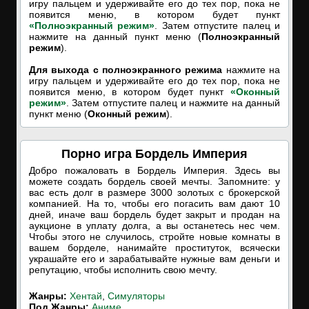
игру пальцем и удерживайте его до тех пор, пока не
появится меню, в котором будет пункт
«Полноэкранный режим»
. Затем отпустите палец и
нажмите на данный пункт меню (
Полноэкранный
режим
).
Для выхода с полноэкранного режима
нажмите на
игру пальцем и удерживайте его до тех пор, пока не
появится меню, в котором будет пункт
«Оконный
режим»
. Затем отпустите палец и нажмите на данный
пункт меню (
Оконный режим
).
Порно игра Бордель Империя
Добро пожаловать в Бордель Империя. Здесь вы
можете создать бордель своей мечты. Запомните: у
вас есть долг в размере 3000 золотых с брокерской
компанией. На то, чтобы его погасить вам дают 10
дней, иначе ваш бордель будет закрыт и продан на
аукционе в уплату долга, а вы останетесь нес чем.
Чтобы этого не случилось, стройте новые комнаты в
вашем борделе, нанимайте проституток, всячески
украшайте его и зарабатывайте нужные вам деньги и
репутацию, чтобы исполнить свою мечту.
Жанры:
Хентай
,
Симуляторы
Под Жанры:
Аниме