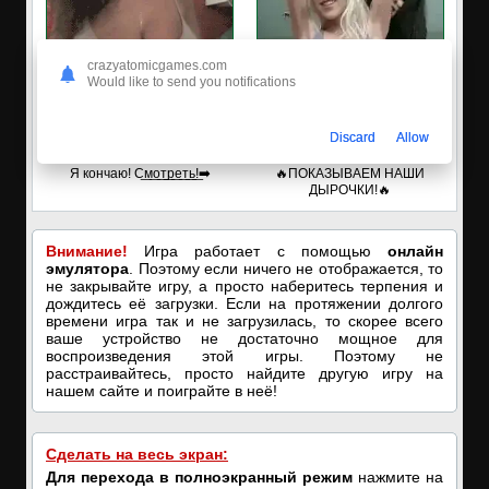
crazyatomicgames.com
Would like to send you notifications
Discard
Allow
🔥ПОРНО-ЧАТ ОНЛАЙН🔥
✅ЗАХОДИ, ПОДРОЧИМ!
Я кончаю! С͟м͟о͟т͟р͟е͟т͟ь͟!➡️
🔥ПОКАЗЫВАЕМ НАШИ
ДЫРОЧКИ!🔥
Внимание!
Игра работает с помощью
онлайн
эмулятора
. Поэтому если ничего не отображается, то
не закрывайте игру, а просто наберитесь терпения и
дождитесь её загрузки. Если на протяжении долгого
времени игра так и не загрузилась, то скорее всего
ваше устройство не достаточно мощное для
воспроизведения этой игры. Поэтому не
расстраивайтесь, просто найдите другую игру на
нашем сайте и поиграйте в неё!
Сделать на весь экран:
Для перехода в полноэкранный режим
нажмите на