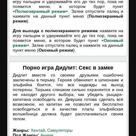
игру пальцем и удерживайте его до тех пор, пока не
появится меню, в котором будет пункт
«Полноэкранный режим»
. Затем отпустите палец и
нажмите на данный пункт меню (
Полноэкранный
режим
).
Для выхода с полноэкранного режима
нажмите на
игру пальцем и удерживайте его до тех пор, пока не
появится меню, в котором будет пункт
«Оконный
режим»
. Затем отпустите палец и нажмите на данный
пункт меню (
Оконный режим
).
Порно игра Дидлит: Секс в замке
Дидлит вместе со своими друзьями ошибочно
заключены в тюрьму. Героев обвиняют в шпионаже и
эльфийка боится, что все надежды на выход
потеряны. Тюрьма слишком сильно охраняется и она
не находит другого выбора, как убедить рыцаря-
капитана освободить их. Девушка готова сделать всё
возможное, но капитан не позволит им бесплатно
освободиться и в качестве платы эльфийская
волшебница должна будет расплачиваться своим
телом.
Жанры:
Хентай
,
Симуляторы
Под Жанры:
Аниме