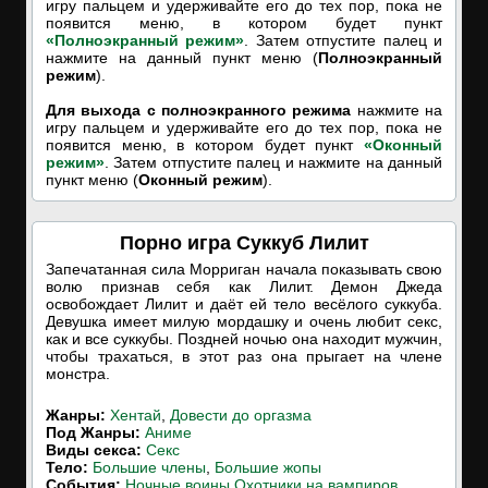
игру пальцем и удерживайте его до тех пор, пока не
появится меню, в котором будет пункт
«Полноэкранный режим»
. Затем отпустите палец и
нажмите на данный пункт меню (
Полноэкранный
режим
).
Для выхода с полноэкранного режима
нажмите на
игру пальцем и удерживайте его до тех пор, пока не
появится меню, в котором будет пункт
«Оконный
режим»
. Затем отпустите палец и нажмите на данный
пункт меню (
Оконный режим
).
Порно игра Суккуб Лилит
Запечатанная сила Морриган начала показывать свою
волю признав себя как Лилит. Демон Джеда
освобождает Лилит и даёт ей тело весёлого суккуба.
Девушка имеет милую мордашку и очень любит секс,
как и все суккубы. Поздней ночью она находит мужчин,
чтобы трахаться, в этот раз она прыгает на члене
монстра.
Жанры:
Хентай
,
Довести до оргазма
Под Жанры:
Аниме
Виды секса:
Секс
Тело:
Большие члены
,
Большие жопы
События:
Ночные воины Охотники на вампиров