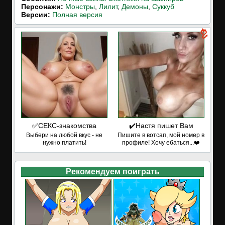
Персонажи:
Монстры
,
Лилит
,
Демоны
,
Суккуб
Версии:
Полная версия
✅СЕКС-знакомства
✔️Настя пишет Вам
Выбери на любой вкус - не
Пишите в вотсап, мой номер в
нужно платить!
профиле! Хочу ебаться...❤️
Рекомендуем поиграть