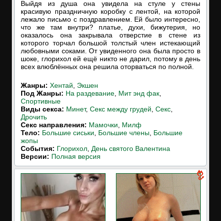
Выйдя из душа она увидела на стуле у стены
красивую праздничную коробку с лентой, на которой
лежало письмо с поздравлением. Ей было интересно,
что же там внутри? платье, духи, бижутерия, но
оказалось она закрывала отверстие в стене из
которого торчал большой толстый член истекающий
любовными соками. От увиденного она была просто в
шоке, глорихол ей ещё никто не дарил, потому в день
всех влюблённых она решила оторваться по полной.
Жанры:
Хентай
,
Экшен
Под Жанры:
На раздевание
,
Мит энд фак
,
Спортивные
Виды секса:
Минет
,
Секс между грудей
,
Секс
,
Дрочить
Cекс направления:
Мамочки
,
Милф
Тело:
Большие сиськи
,
Большие члены
,
Большие
жопы
События:
Глорихол
,
День святого Валентина
Версии:
Полная версия