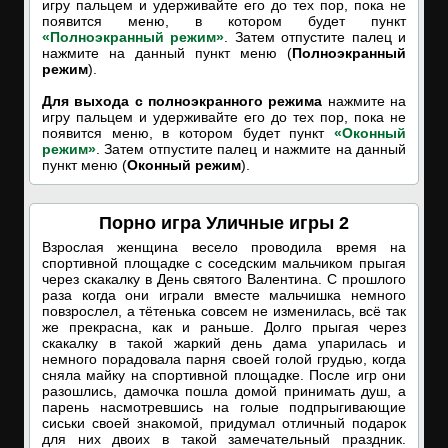
игру пальцем и удерживайте его до тех пор, пока не
появится меню, в котором будет пункт
«Полноэкранный режим»
. Затем отпустите палец и
нажмите на данный пункт меню (
Полноэкранный
режим
).
Для выхода с полноэкранного режима
нажмите на
игру пальцем и удерживайте его до тех пор, пока не
появится меню, в котором будет пункт
«Оконный
режим»
. Затем отпустите палец и нажмите на данный
пункт меню (
Оконный режим
).
Порно игра Уличные игры 2
Взрослая женщина весело проводила время на
спортивной площадке с соседским мальчиком прыгая
через скакалку в День святого Валентина. С прошлого
раза когда они играли вместе мальчишка немного
повзрослел, а тётенька совсем не изменилась, всё так
же прекрасна, как и раньше. Долго прыгая через
скакалку в такой жаркий день дама упарилась и
немного порадовала парня своей голой грудью, когда
сняла майку на спортивной площадке. После игр они
разошлись, дамочка пошла домой принимать душ, а
парень насмотревшись на голые подпрыгивающие
сиськи своей знакомой, придумал отличный подарок
для них двоих в такой замечательный праздник.