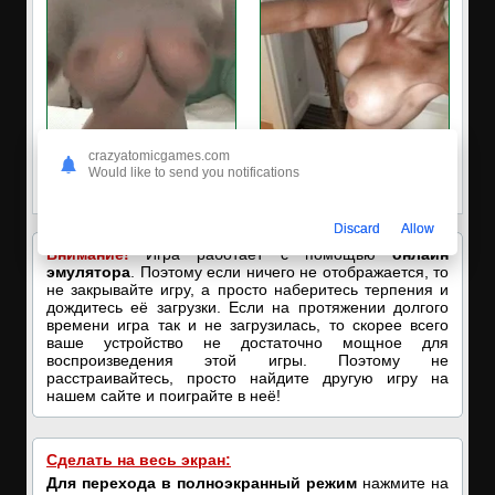
🔥ПОРНО-ЧАТ ОНЛАЙН🔥
✔️Настя пишет Вам
crazyatomicgames.com
Would like to send you notifications
Я кончаю! С͟м͟о͟т͟р͟е͟т͟ь͟!➡️
Пишите в вотсап, мой номер в
профиле! Хочу ебаться...❤️
Discard
Allow
Внимание!
Игра работает с помощью
онлайн
эмулятора
. Поэтому если ничего не отображается, то
не закрывайте игру, а просто наберитесь терпения и
дождитесь её загрузки. Если на протяжении долгого
времени игра так и не загрузилась, то скорее всего
ваше устройство не достаточно мощное для
воспроизведения этой игры. Поэтому не
расстраивайтесь, просто найдите другую игру на
нашем сайте и поиграйте в неё!
Сделать на весь экран:
Для перехода в полноэкранный режим
нажмите на