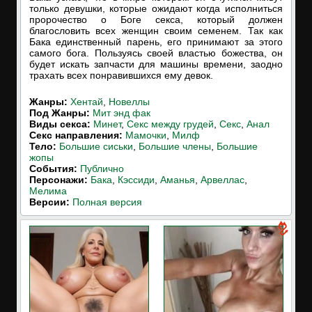
только девушки, которые ожидают когда исполниться
пророчество о Боге секса, который должен
благословить всех женщин своим семенем. Так как
Бака единственный парень, его принимают за этого
самого бога. Пользуясь своей властью божества, он
будет искать запчасти для машины времени, заодно
трахать всех понравившихся ему девок.
Жанры:
Хентай
,
Новеллы
Под Жанры:
Мит энд фак
Виды секса:
Минет
,
Секс между грудей
,
Секс
,
Анал
Cекс направления:
Мамочки
,
Милф
Тело:
Большие сиськи
,
Большие члены
,
Большие
жопы
События:
Публично
Персонажи:
Бака
,
Кэссиди
,
Аманья
,
Арвеллас
,
Мелима
Версии:
Полная версия