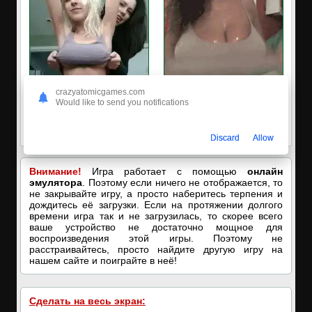
crazyatomicgames.com
Would like to send you notifications
✅ЗАХОДИ, ПОДРОЧИМ!
🔥ПОРНО-ЧАТ ОНЛАЙН🔥
🔥ПОКАЗЫВАЕМ НАШИ
Я кончаю! С͟м͟о͟т͟р͟е͟т͟ь͟!➡️
ДЫРОЧКИ!🔥
Discard
Allow
Внимание!
Игра работает с помощью
онлайн
эмулятора
. Поэтому если ничего не отображается, то
не закрывайте игру, а просто наберитесь терпения и
дождитесь её загрузки. Если на протяжении долгого
времени игра так и не загрузилась, то скорее всего
ваше устройство не достаточно мощное для
воспроизведения этой игры. Поэтому не
расстраивайтесь, просто найдите другую игру на
нашем сайте и поиграйте в неё!
Сделать на весь экран: