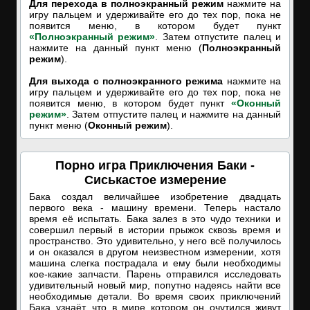
Для перехода в полноэкранный режим
нажмите на
игру пальцем и удерживайте его до тех пор, пока не
появится меню, в котором будет пункт
«Полноэкранный режим»
. Затем отпустите палец и
нажмите на данный пункт меню (
Полноэкранный
режим
).
Для выхода с полноэкранного режима
нажмите на
игру пальцем и удерживайте его до тех пор, пока не
появится меню, в котором будет пункт
«Оконный
режим»
. Затем отпустите палец и нажмите на данный
пункт меню (
Оконный режим
).
Порно игра Приключения Баки -
Сиськастое измерение
Бака создал величайшее изобретение двадцать
первого века - машину времени. Теперь настало
время её испытать. Бака залез в это чудо техники и
совершил первый в истории прыжок сквозь время и
пространство. Это удивительно, у него всё получилось
и он оказался в другом неизвестном измерении, хотя
машина слегка пострадала и ему были необходимы
кое-какие запчасти. Парень отправился исследовать
удивительный новый мир, попутно надеясь найти все
необходимые детали. Во время своих приключений
Бака узнаёт, что в мире котором он очутился живут