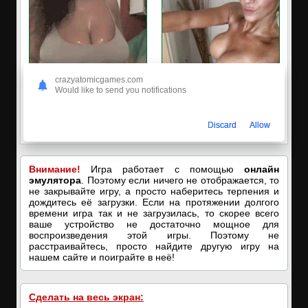
crazyatomicgames.com
Would like to send you notifications
🔥ПОРНО-ЧАТ ОНЛАЙН🔥
✔️Настя пишет Вам
Я кончаю! С͟м͟о͟т͟р͟е͟т͟ь͟!➡️
Пишите в вотсап, мой номер в
Discard
Allow
профиле! Хочу ебаться...❤️
Внимание!
Игра работает с помощью
онлайн
эмулятора
. Поэтому если ничего не отображается, то
не закрывайте игру, а просто наберитесь терпения и
дождитесь её загрузки. Если на протяжении долгого
времени игра так и не загрузилась, то скорее всего
ваше устройство не достаточно мощное для
воспроизведения этой игры. Поэтому не
расстраивайтесь, просто найдите другую игру на
нашем сайте и поиграйте в неё!
Сделать на весь экран: