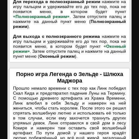
Для перехода в полноэкранный режим
нажмите на
игру пальцем и удерживайте его до тех пор, пока не
появится меню, в котором будет пункт
«Полноэкранный режим»
. Затем отпустите палец и
нажмите на данный пункт меню (
Полноэкранный
режим
).
Для выхода с полноэкранного режима
нажмите на
игру пальцем и удерживайте его до тех пор, пока не
появится меню, в котором будет пункт
«Оконный
режим»
. Затем отпустите палец и нажмите на данный
пункт меню (
Оконный режим
).
Порно игра Легенда о Зельде - Шлюха
Маджора
Прошло немало времени с тех пор как Линк победил
Скал Кида и предотвратил падение Луны на Термину.
С помощью древнего артефакта из Храма Времени,
Линк влюбил в себя Зельду и намерен на ней
жениться, чтобы стать королем. После этого он решил
спрятать волшебную лютню и использовать её только
в том случаи, если ему захочется трахнуть других
упрямых девок. Линк отправился в свой дом в лесу
Кокире и намерен там оставить свой волшебный
артефакт. По пути домой у нашего героя крадёт
лютню побеждённый, но всё ещё живой, загадочный