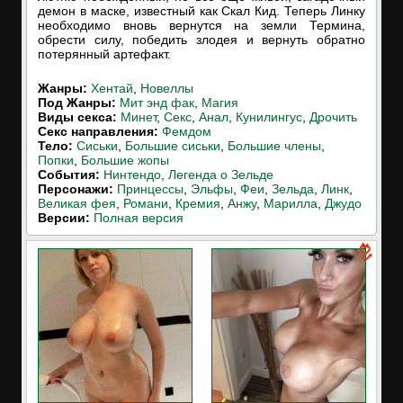
демон в маске, известный как Скал Кид. Теперь Линку
необходимо вновь вернутся на земли Термина,
обрести силу, победить злодея и вернуть обратно
потерянный артефакт.
Жанры:
Хентай
,
Новеллы
Под Жанры:
Мит энд фак
,
Магия
Виды секса:
Минет
,
Секс
,
Анал
,
Кунилингус
,
Дрочить
Cекс направления:
Фемдом
Тело:
Сиськи
,
Большие сиськи
,
Большие члены
,
Попки
,
Большие жопы
События:
Нинтендо
,
Легенда о Зельде
Персонажи:
Принцессы
,
Эльфы
,
Феи
,
Зельда
,
Линк
,
Великая фея
,
Романи
,
Кремия
,
Анжу
,
Марилла
,
Джудо
Версии:
Полная версия