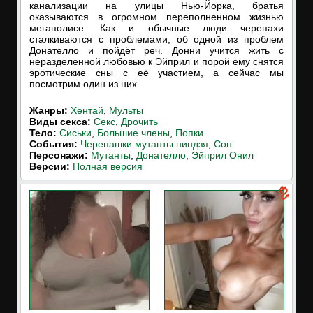
канализации на улицы Нью-Йорка, братья
оказываются в огромном переполненном жизнью
мегаполисе. Как и обычные люди черепахи
сталкиваются с проблемами, об одной из проблем
Донателло и пойдёт реч. Донни учится жить с
неразделенной любовью к Эйприл и порой ему снятся
эротические сны с её участием, а сейчас мы
посмотрим один из них.
Жанры:
Хентай
,
Мульты
Виды секса:
Секс
,
Дрочить
Тело:
Сиськи
,
Большие члены
,
Попки
События:
Черепашки мутанты ниндзя
,
Сон
Персонажи:
Мутанты
,
Донателло
,
Эйприл Онил
Версии:
Полная версия