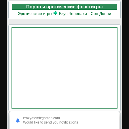
Порно и эротические флэш игры
Эротические игры
Вкус Черепахи - Сон Донни
crazyatomicgames.com
Would like to send you notifications