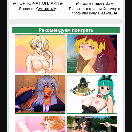
🔥ПОРНО-ЧАТ ОНЛАЙН🔥
✔️Настя пишет Вам
Я кончаю! С͟м͟о͟т͟р͟е͟т͟ь͟!➡️
Пишите в вотсап, мой номер в
профиле! Хочу ебаться...❤️
Рекомендуем поиграть