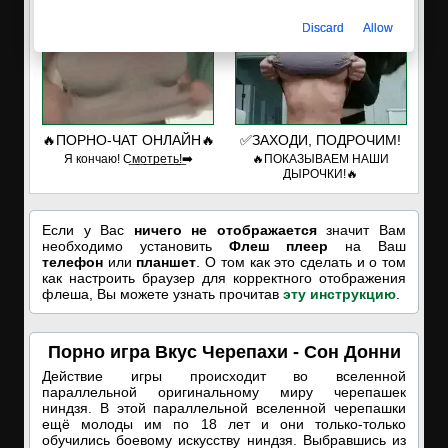
Discard
Allow
🔥ПОРНО-ЧАТ ОНЛАЙН🔥
✅ЗАХОДИ, ПОДРОЧИМ!
Я кончаю! С͟м͟о͟т͟р͟е͟т͟ь͟!➡️
🔥ПОКАЗЫВАЕМ НАШИ
ДЫРОЧКИ!🔥
Если у Вас
ничего не отображается
значит Вам
необходимо установить
Флеш плеер
на Ваш
телефон
или
планшет
. О том как это сделать и о том
как настроить браузер для корректного отображения
флеша, Вы можете узнать прочитав
эту инструкцию
.
Порно игра Вкус Черепахи - Сон Донни
Действие игры происходит во вселенной
параллельной оригинальному миру черепашек
ниндзя. В этой параллельной вселенной черепашки
ещё молоды им по 18 лет и они только-только
обучились боевому искусству ниндзя. Выбравшись из