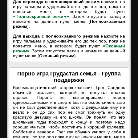
Для перехода в полноэкранный режим
нажмите на
игру пальцем и удерживайте его до тех пор, пока не
появится меню, в котором будет пункт
«Полноэкранный режим»
. Затем отпустите палец и
нажмите на данный пункт меню (
Полноэкранный
режим
).
Для выхода с полноэкранного режима
нажмите на
игру пальцем и удерживайте его до тех пор, пока не
появится меню, в котором будет пункт
«Оконный
режим»
. Затем отпустите палец и нажмите на данный
пункт меню (
Оконный режим
).
Порно игра Грудастая семья - Группа
поддержки
Восемнадцатилетний старшеклассник Грег Сандерс
обычный школьник, который не получал плохих
оценок. Парень не выпендривался перед
одноклассниками и в спорте был не особо силён, зато
он не был девственником, хотя с девушками ему не
везло и он до сих пор не смог трахнуть ни одну
красивую девушку из его школы. Он понял, что его
школьные годы подходят к концу и поэтому надо
хорошо учиться, чтобы поступить в хороший колледж.
Субботним вечером Грег как обычно учился у себя в
комнате, до тех пор пока ему не начали мешать мама