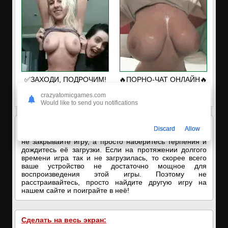
✅ЗАХОДИ, ПОДРОЧИМ!
🔥ПОРНО-ЧАТ ОНЛАЙН🔥
🔥ПОКАЗЫВАЕМ НАШИ
Я кончаю! С͟м͟о͟т͟р͟е͟т͟ь͟!➡️
crazyatomicgames.com
ДЫРОЧКИ!🔥
Would like to send you notifications
Внимание!
Игра работает с помощью
онлайн
Discard
Allow
эмулятора
. Поэтому если ничего не отображается, то
не закрывайте игру, а просто наберитесь терпения и
дождитесь её загрузки. Если на протяжении долгого
времени игра так и не загрузилась, то скорее всего
ваше устройство не достаточно мощное для
воспроизведения этой игры. Поэтому не
расстраивайтесь, просто найдите другую игру на
нашем сайте и поиграйте в неё!
Сделать на весь экран: