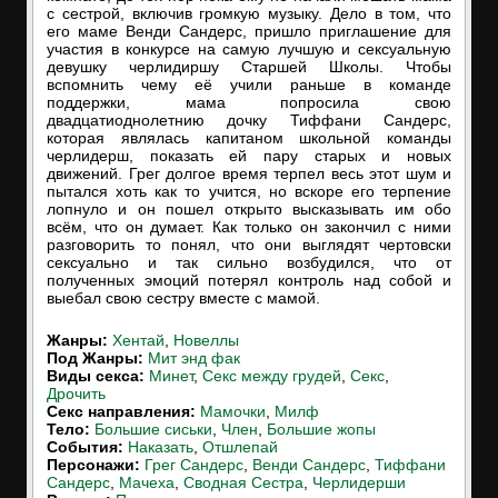
с сестрой, включив громкую музыку. Дело в том, что
его маме Венди Сандерс, пришло приглашение для
участия в конкурсе на самую лучшую и сексуальную
девушку черлидиршу Старшей Школы. Чтобы
вспомнить чему её учили раньше в команде
поддержки, мама попросила свою
двадцатиоднолетнию дочку Тиффани Сандерс,
которая являлась капитаном школьной команды
черлидерш, показать ей пару старых и новых
движений. Грег долгое время терпел весь этот шум и
пытался хоть как то учится, но вскоре его терпение
лопнуло и он пошел открыто высказывать им обо
всём, что он думает. Как только он закончил с ними
разговорить то понял, что они выглядят чертовски
сексуально и так сильно возбудился, что от
полученных эмоций потерял контроль над собой и
выебал свою сестру вместе с мамой.
Жанры:
Хентай
,
Новеллы
Под Жанры:
Мит энд фак
Виды секса:
Минет
,
Секс между грудей
,
Секс
,
Дрочить
Cекс направления:
Мамочки
,
Милф
Тело:
Большие сиськи
,
Член
,
Большие жопы
События:
Наказать
,
Отшлепай
Персонажи:
Грег Сандерс
,
Венди Сандерс
,
Тиффани
Сандерс
,
Мачеха
,
Сводная Сестра
,
Черлидерши