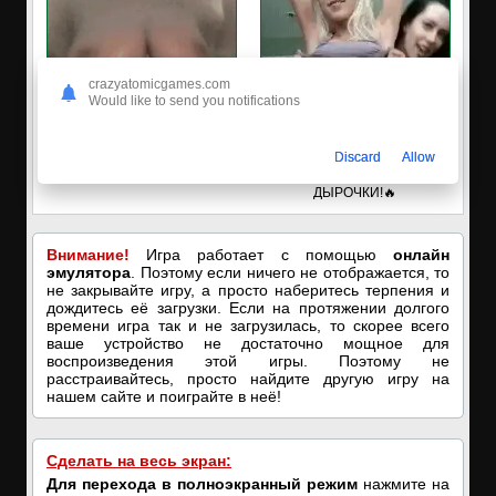
crazyatomicgames.com
Would like to send you notifications
🔥ПОРНО-ЧАТ ОНЛАЙН🔥
✅ЗАХОДИ, ПОДРОЧИМ!
Discard
Allow
Я кончаю! С͟м͟о͟т͟р͟е͟т͟ь͟!➡️
🔥ПОКАЗЫВАЕМ НАШИ
ДЫРОЧКИ!🔥
Внимание!
Игра работает с помощью
онлайн
эмулятора
. Поэтому если ничего не отображается, то
не закрывайте игру, а просто наберитесь терпения и
дождитесь её загрузки. Если на протяжении долгого
времени игра так и не загрузилась, то скорее всего
ваше устройство не достаточно мощное для
воспроизведения этой игры. Поэтому не
расстраивайтесь, просто найдите другую игру на
нашем сайте и поиграйте в неё!
Сделать на весь экран:
Для перехода в полноэкранный режим
нажмите на