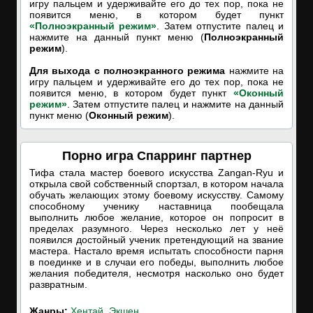
игру пальцем и удерживайте его до тех пор, пока не
появится меню, в котором будет пункт
«Полноэкранный режим»
. Затем отпустите палец и
нажмите на данный пункт меню (
Полноэкранный
режим
).
Для выхода с полноэкранного режима
нажмите на
игру пальцем и удерживайте его до тех пор, пока не
появится меню, в котором будет пункт
«Оконный
режим»
. Затем отпустите палец и нажмите на данный
пункт меню (
Оконный режим
).
Порно игра Спарринг партнер
Тифа стала мастер боевого искусства Zangan-Ryu и
открыла свой собственный спортзал, в котором начала
обучать желающих этому боевому искусству. Самому
способному ученику наставница пообещала
выполнить любое желание, которое он попросит в
пределах разумного. Через несколько лет у неё
появился достойный ученик претендующий на звание
мастера. Настало время испытать способности парня
в поединке и в случаи его победы, выполнить любое
желания победителя, несмотря насколько оно будет
развратным.
Жанры:
Хентай
,
Экшен