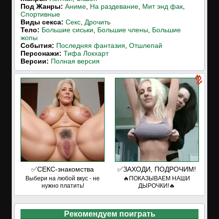
Под Жанры:
Аниме
,
На раздевание
,
Мит энд фак
,
Спортивные
Виды секса:
Секс
,
Дрочить
Тело:
Большие сиськи
,
Большие члены
,
Большие
жопы
События:
Последняя фантазия
,
Отшлепай
Персонажи:
Тифа Локхарт
Версии:
Полная версия
✅СЕКС-знакомства
✅ЗАХОДИ, ПОДРОЧИМ!
Выбери на любой вкус - не
🔥ПОКАЗЫВАЕМ НАШИ
нужно платить!
ДЫРОЧКИ!🔥
Рекомендуем поиграть