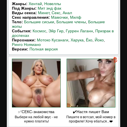
Жанры:
Хентай
,
Новеллы
Под Жанры:
Мит энд фак
Виды секса:
Минет
,
Секс
,
Анал
Cекс направления:
Мамочки
,
Милф
Тело:
Большие сиськи
,
Большие члены
,
Большие
жопы
События:
Космос
,
Эйр Гир
,
Гуррен Лаганн
,
Призрак в
доспехах
Персонажи:
Мотоко Кусанаги
,
Харука
,
Ёко
,
Йоко
,
Ринго Ноямано
Версии:
Полная версия
✅СЕКС-знакомства
✔️Настя пишет Вам
Выбери на любой вкус - не
Пишите в вотсап, мой номер в
нужно платить!
профиле! Хочу ебаться...❤️