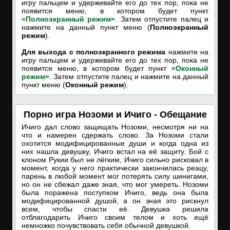
игру пальцем и удерживайте его до тех пор, пока не
появится меню, в котором будет пункт
«Полноэкранный режим»
. Затем отпустите палец и
нажмите на данный пункт меню (
Полноэкранный
режим
).
Для выхода с полноэкранного режима
нажмите на
игру пальцем и удерживайте его до тех пор, пока не
появится меню, в котором будет пункт
«Оконный
режим»
. Затем отпустите палец и нажмите на данный
пункт меню (
Оконный режим
).
Порно игра Нозоми и Ичиго - Обещание
Ичиго дал слово защищать Нозоми, несмотря ни на
что и намерен сдержать слово. За Нозоми стали
охотится модифицированные души и когда одна из
них нашла девушку, Ичиго встал на её защиту. Бой с
клоном Рукии был не лёгким, Ичиго сильно рисковал в
момент, когда у него практически закончилась реацу,
парень в любой момент мог потерять силу шинигами,
но он не сбежал даже зная, что мог умереть. Нозоми
была поражена поступком Ичиго, ведь она была
модифицированной душой, а он зная это рискнул
всем, чтобы спасти её. Девушка решила
отблагодарить Ичиго своим телом и хоть ещё
немножко почувствовать себя обычной девушкой.