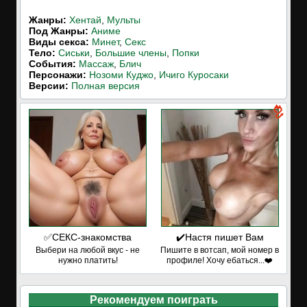
Жанры:
Хентай
,
Мульты
Под Жанры:
Аниме
Виды секса:
Минет
,
Секс
Тело:
Сиськи
,
Большие члены
,
Попки
События:
Массаж
,
Блич
Персонажи:
Нозоми Куджо
,
Ичиго Куросаки
Версии:
Полная версия
✅СЕКС-знакомства
✔️Настя пишет Вам
Выбери на любой вкус - не
Пишите в вотсап, мой номер в
нужно платить!
профиле! Хочу ебаться...❤️
Рекомендуем поиграть