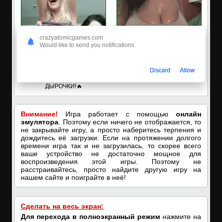
crazyatomicgames.com
Would like to send you notifications
✅ЗАХОДИ, ПОДРОЧИМ!
🔥ПОРНО-ЧАТ ОНЛАЙН🔥
Discard
Allow
🔥ПОКАЗЫВАЕМ НАШИ
Я кончаю! С͟м͟о͟т͟р͟е͟т͟ь͟!➡️
ДЫРОЧКИ!🔥
Внимание!
Игра работает с помощью
онлайн
эмулятора
. Поэтому если ничего не отображается, то
не закрывайте игру, а просто наберитесь терпения и
дождитесь её загрузки. Если на протяжении долгого
времени игра так и не загрузилась, то скорее всего
ваше устройство не достаточно мощное для
воспроизведения этой игры. Поэтому не
расстраивайтесь, просто найдите другую игру на
нашем сайте и поиграйте в неё!
Сделать на весь экран:
Для перехода в полноэкранный режим
нажмите на