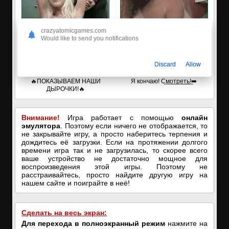
crazyatomicgames.com
Would like to send you notifications
Discard
Allow
✅ЗАХОДИ, ПОДРОЧИМ!
🔥ПОРНО-ЧАТ ОНЛАЙН🔥
🔥ПОКАЗЫВАЕМ НАШИ
Я кончаю! С͟м͟о͟т͟р͟е͟т͟ь͟!➡️
ДЫРОЧКИ!🔥
Внимание!
Игра работает с помощью
онлайн
эмулятора
. Поэтому если ничего не отображается, то
не закрывайте игру, а просто наберитесь терпения и
дождитесь её загрузки. Если на протяжении долгого
времени игра так и не загрузилась, то скорее всего
ваше устройство не достаточно мощное для
воспроизведения этой игры. Поэтому не
расстраивайтесь, просто найдите другую игру на
нашем сайте и поиграйте в неё!
Сделать на весь экран:
Для перехода в полноэкранный режим
нажмите на