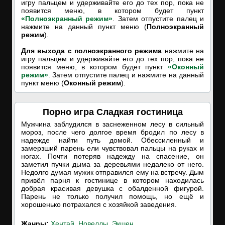
игру пальцем и удерживайте его до тех пор, пока не
появится меню, в котором будет пункт
«Полноэкранный режим»
. Затем отпустите палец и
нажмите на данный пункт меню (
Полноэкранный
режим
).
Для выхода с полноэкранного режима
нажмите на
игру пальцем и удерживайте его до тех пор, пока не
появится меню, в котором будет пункт
«Оконный
режим»
. Затем отпустите палец и нажмите на данный
пункт меню (
Оконный режим
).
Порно игра Сладкая гостиница
Мужчина заблудился в заснеженном лесу в сильный
мороз, после чего долгое время бродил по лесу в
надежде найти путь домой. Обессиленный и
замерзший парень ели чувствовал пальцы на руках и
ногах. Почти потеряв надежду на спасение, он
заметил пучки дыма за деревьями недалеко от него.
Недолго думая мужик отправился ему на встречу. Дым
привёл парня к гостинице в котором находилась
добрая красивая девушка с обалденной фигурой.
Парень не только получил помощь, но ещё и
хорошенько потрахался с хозяйкой заведения.
Жанры:
Хентай
,
Новеллы
,
Экшен