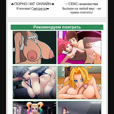
🔥ПОРНО-ЧАТ ОНЛАЙН🔥
✅СЕКС-знакомства
Я кончаю! С͟м͟о͟т͟р͟е͟т͟ь͟!➡️
Выбери на любой вкус - не
нужно платить!
Рекомендуем поиграть