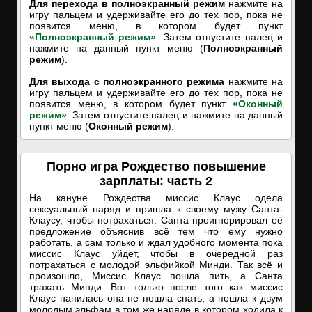
Для перехода в полноэкранный режим
нажмите на
игру пальцем и удерживайте его до тех пор, пока не
появится меню, в котором будет пункт
«Полноэкранный режим»
. Затем отпустите палец и
нажмите на данный пункт меню (
Полноэкранный
режим
).
Для выхода с полноэкранного режима
нажмите на
игру пальцем и удерживайте его до тех пор, пока не
появится меню, в котором будет пункт
«Оконный
режим»
. Затем отпустите палец и нажмите на данный
пункт меню (
Оконный режим
).
Порно игра Рождество повышение
зарплаты: часть 2
На кануне Рождества миссис Клаус одела
сексуальный наряд и пришла к своему мужу Санта-
Клаусу, чтобы потрахаться. Санта проигнорировал её
предложение объяснив всё тем что ему нужно
работать, а сам только и ждал удобного момента пока
миссис Клаус уйдёт, чтобы в очередной раз
потрахаться с молодой эльфийкой Минди. Так всё и
произошло, Миссис Клаус пошла пить, а Санта
трахать Минди. Вот только после того как миссис
Клаус напилась она не пошла спать, а пошла к двум
молодым эльфам в том же наряде в котором ходила к