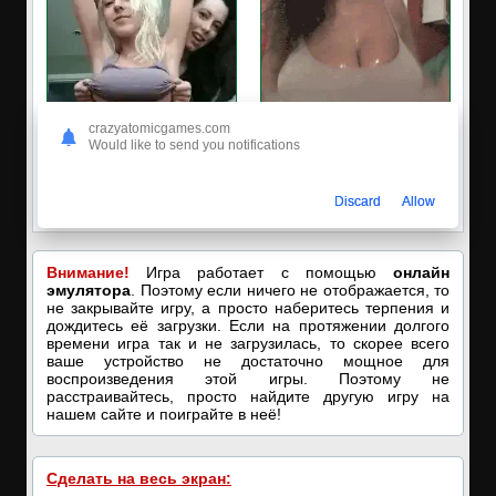
crazyatomicgames.com
Would like to send you notifications
✅ЗАХОДИ, ПОДРОЧИМ!
🔥ПОРНО-ЧАТ ОНЛАЙН🔥
🔥ПОКАЗЫВАЕМ НАШИ
Я кончаю! С͟м͟о͟т͟р͟е͟т͟ь͟!➡️
Discard
Allow
ДЫРОЧКИ!🔥
Внимание!
Игра работает с помощью
онлайн
эмулятора
. Поэтому если ничего не отображается, то
не закрывайте игру, а просто наберитесь терпения и
дождитесь её загрузки. Если на протяжении долгого
времени игра так и не загрузилась, то скорее всего
ваше устройство не достаточно мощное для
воспроизведения этой игры. Поэтому не
расстраивайтесь, просто найдите другую игру на
нашем сайте и поиграйте в неё!
Сделать на весь экран: