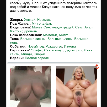
своему мужу. Парни от увиденного потеряли контроль
над собой и миссис Клаус наконец получила то что так
давно хотела.
Жанры:
Хентай
,
Новеллы
Под Жанры:
Мит энд фак
Виды секса:
Минет
,
Секс между грудей
,
Секс
,
Анал
,
Фистинг
,
Дрочить
Cекс направления:
Мамочки
,
Милф
Тело:
Большие сиськи
,
Большие члены
,
Большие
жопы
События:
Новый год
,
Рождество
,
Измена
Персонажи:
Эльфы
,
Санта клаус
,
Дед мороз
,
Жена
санты
,
Минди
,
Спарки
Версии:
Полная версия