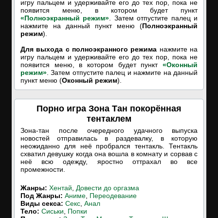
игру пальцем и удерживайте его до тех пор, пока не
появится меню, в котором будет пункт
«Полноэкранный режим»
. Затем отпустите палец и
нажмите на данный пункт меню (
Полноэкранный
режим
).
Для выхода с полноэкранного режима
нажмите на
игру пальцем и удерживайте его до тех пор, пока не
появится меню, в котором будет пункт
«Оконный
режим»
. Затем отпустите палец и нажмите на данный
пункт меню (
Оконный режим
).
Порно игра Зона Тан покорённая
тентаклем
Зона-тан после очередного удачного выпуска
новостей отправилась в раздевалку, в которую
неожиданно для неё пробрался тентакль. Тентакль
схватил девушку когда она вошла в комнату и сорвав с
неё всю одежду, яростно оттрахал во все
промежности.
Жанры:
Хентай
,
Довести до оргазма
Под Жанры:
Аниме
,
Переодевание
Виды секса:
Секс
,
Анал
Тело:
Сиськи
,
Попки