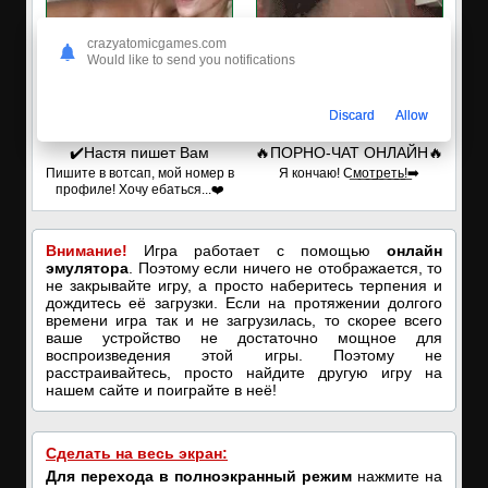
crazyatomicgames.com
Would like to send you notifications
Discard
Allow
✔️Настя пишет Вам
🔥ПОРНО-ЧАТ ОНЛАЙН🔥
Пишите в вотсап, мой номер в
Я кончаю! С͟м͟о͟т͟р͟е͟т͟ь͟!➡️
профиле! Хочу ебаться...❤️
Внимание!
Игра работает с помощью
онлайн
эмулятора
. Поэтому если ничего не отображается, то
не закрывайте игру, а просто наберитесь терпения и
дождитесь её загрузки. Если на протяжении долгого
времени игра так и не загрузилась, то скорее всего
ваше устройство не достаточно мощное для
воспроизведения этой игры. Поэтому не
расстраивайтесь, просто найдите другую игру на
нашем сайте и поиграйте в неё!
Сделать на весь экран:
Для перехода в полноэкранный режим
нажмите на