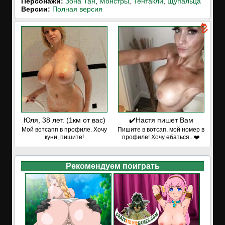
Персонажи:
Зона Тан
,
Монстры
,
Тентакли
,
Щупальца
Версии:
Полная версия
Юля, 38 лет. (1км от вас)
✔️Настя пишет Вам
Мой вотсапп в профиле. Хочу
Пишите в вотсап, мой номер в
куни, пишите!
профиле! Хочу ебаться...❤️
Рекомендуем поиграть