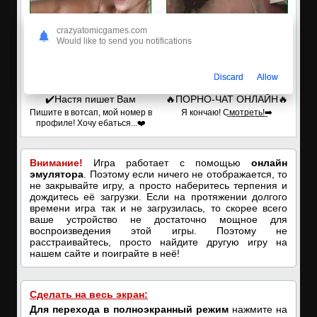
crazyatomicgames.com
Would like to send you notifications
Discard
Allow
✔️Настя пишет Вам
🔥ПОРНО-ЧАТ ОНЛАЙН🔥
Пишите в вотсап, мой номер в
Я кончаю! С͟м͟о͟т͟р͟е͟т͟ь͟!➡️
профиле! Хочу ебаться...❤️
Внимание!
Игра работает с помощью
онлайн
эмулятора
. Поэтому если ничего не отображается, то
не закрывайте игру, а просто наберитесь терпения и
дождитесь её загрузки. Если на протяжении долгого
времени игра так и не загрузилась, то скорее всего
ваше устройство не достаточно мощное для
воспроизведения этой игры. Поэтому не
расстраивайтесь, просто найдите другую игру на
нашем сайте и поиграйте в неё!
Сделать на весь экран:
Для перехода в полноэкранный режим
нажмите на