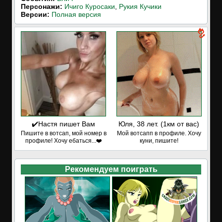
Персонажи:
Ичиго Куросаки
,
Рукия Кучики
Версии:
Полная версия
✔️Настя пишет Вам
Юля, 38 лет. (1км от вас)
Пишите в вотсап, мой номер в
Мой вотсапп в профиле. Хочу
профиле! Хочу ебаться...❤️
куни, пишите!
Рекомендуем поиграть