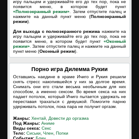
игру пальцем и удерживайте его до тех пор, пока не
появится меню, в котором будет пункт
«Полноэкранный режим»
. Затем отпустите палец и
нажмите на данный пункт меню (
Полноэкранный
режим
).
Для выхода с полноэкранного режима
нажмите на
игру пальцем и удерживайте его до тех пор, пока не
появится меню, в котором будет пункт
«Оконный
режим»
. Затем отпустите палец и нажмите на данный
пункт меню (
Оконный режим
).
Порно игра Дилемма Рукии
Оставшись наедине в храме Ичиго и Рукия решили
снять стресс накопившейся у них за долгое время.
Снимать они его стали весьма необычным для них
способом, а именно сексом. Во время секса на них
падает потолок, который Ичиго пытается удержать не
переставая трахаться с девушкой. Помогите парню
удерживать потолок, пока пара не получит оргазм.
Жанры:
Хентай
,
Довести до оргазма
Под Жанры:
Аниме
Виды секса:
Секс
Тело:
Сиськи
,
Член
,
Попки
События:
Блич