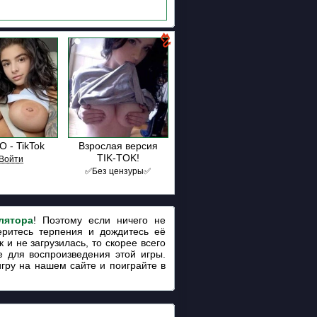
 - TikTok
Взрослая версия
TIK-TOK!
В͟о͟й͟т͟и
✅Без цензуры✅
лятора
! Поэтому если ничего не
еритесь терпения и дождитесь её
 и не загрузилась, то скорее всего
 для воспроизведения этой игры.
игру на нашем сайте и поиграйте в