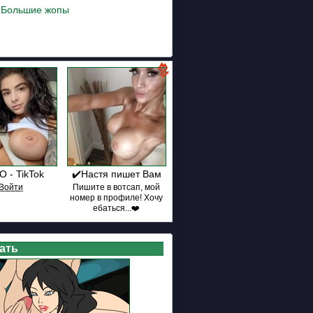
,
Большие жопы
 - TikTok
✔️Настя пишет Вам
В͟о͟й͟т͟и
Пишите в вотсап, мой
номер в профиле! Хочу
ебаться...❤️
ать