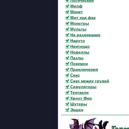
Логические
Милф
Минет
Мит энд фак
Монстры
Мульты
На раздевание
Наруто
Нинтендо
Новеллы
Пазлы
Покемон
Приключения
Секс
Секс между грудей
Симуляторы
Тентакли
Хвост Феи
Шутеры
Экшен