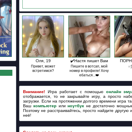
Оля, 19
✔️Настя пишет Вам
ПОРНО
Привет, может
Пишите в вотсап, мой
✅͟
встретимся?
номер в профиле! Хочу
ебаться...❤️
Внимание!
Игра работает с помощью
онлайн эму
отображается, то не закрывайте игру, а просто наб
загрузки. Если на протяжении долгого времени игра так
Ваш
компьютер
или
ноутбук
не достаточно мощные
Поэтому не расстраивайтесь, просто найдите другую 
неё!