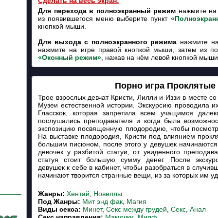
Сделать на весь экран:
Для перехода в полноэкранный режим
нажмите на 
из появившегося меню выберите пункт
«Полноэкран
кнопкой мыши.
Для выхода с полноэкранного режима
нажмите на
нажмите на игре правой кнопкой мыши, затем из п
«Оконный режим»
, нажав на нём левой кнопкой мыши
Порно игра Проклятые
Трое взрослых девчат Кристи, Лилли и Иззи в месте с
Музеи естественной истории. Экскурсию проводила и
Гласскок, которая запретила всем учащимся далек
послушались преподавателя и когда была возможнос
экспозицию посвященную плодородию, чтобы посмотре
На выставке плодородия, Кристи под влиянием прокл
большим писюном, после этого у девушек начинаются
девочек у разбитой статуи, от увиденного преподава
статуя стоит большую сумму денег. После экскур
девушек к себе в кабинет, чтобы разобраться в случив
начинают творится странные вещи, из за которых им у
Жанры:
Хентай
,
Новеллы
Под Жанры:
Мит энд фак
,
Магия
Виды секса:
Минет
,
Секс между грудей
,
Секс
,
Анал
Cекс направления:
Мамочки
,
Милф