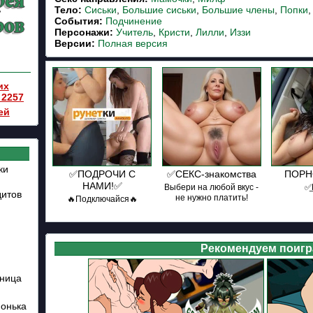
Тело:
Сиськи
,
Большие сиськи
,
Большие члены
,
Попки
События:
Подчинение
Персонажи:
Учитель
,
Кристи
,
Лилли
,
Иззи
Версии:
Полная версия
их
 2257
ей
ки
✅ПОДРОЧИ С
✅СЕКС-знакомства
ПОРНО
НАМИ!✅
Выбери на любой вкус -
✅͟
дитов
не нужно платить!
🔥Подключайся🔥
Рекомендуем поигр
бница
Понька