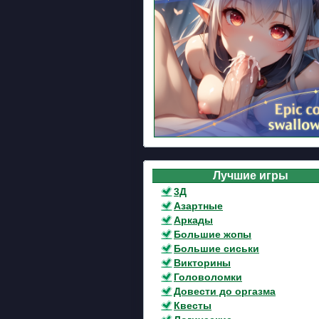
Лучшие игры
3Д
Азартные
Аркады
Большие жопы
Большие сиськи
Викторины
Головоломки
Довести до оргазма
Квесты