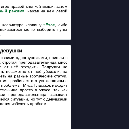
игре правой кнопкой мыши, затем
ный режим»
, нажав на нём левой
 клавиатуре клавишу
«Esc»
, либо
оявившегося меню выберите пункт
.
 девушки
о своими одногрупниками, пришли в
х строгая преподавательница мисс
о от неё отходить. Подружки не
ть незаметно от неё убежали, на
ть на разные эротические статуи.
ятия, разбивает статую женщины с
 проблемы. Мисс Гласскок находит
тельница просто в ужасе, так как
сии преподавательница вызывает
шейся ситуации, но тут с девушками
дастся избежать проблем.